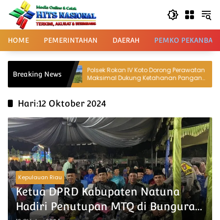
Langsung
ke
konten
HOME
PEMERINTAHAN
DAERAH
PEMKO PEKANBAR
malkan Lahan
Polsek Rokan IV Koto Dorong Perawatan
Breaking News
alui
Maksimal Dukung Ketahanan Pangan
ung
Nasional Desa Lubuk bendahara
ional
Hari:
12 Oktober 2024
Kepulauan Riau
Ketua DPRD Kabupaten Natuna
Hadiri Penutupan MTQ di Bunguran