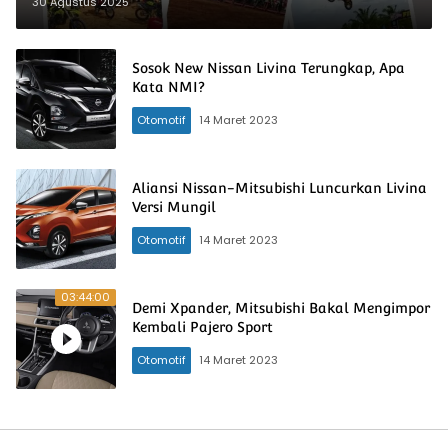
Gastrack 2025 Jadi Magnet Pecinta
30 Agustus 2025
Otomotif
Sosok New Nissan Livina Terungkap, Apa
Kata NMI?
Otomotif
14 Maret 2023
Aliansi Nissan-Mitsubishi Luncurkan Livina
Versi Mungil
Otomotif
14 Maret 2023
03:44:00
Demi Xpander, Mitsubishi Bakal Mengimpor
Kembali Pajero Sport
Otomotif
14 Maret 2023