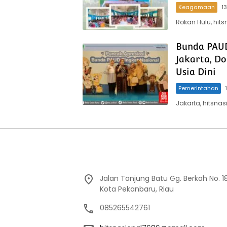
Keagamaan
1
Rokan Hulu, hit
Bunda PAUD 
Jakarta, D
Usia Dini
Pemerintahan
Jakarta, hitsna
Jalan Tanjung Batu Gg. Berkah No. 18, 
Kota Pekanbaru, Riau
085265542761