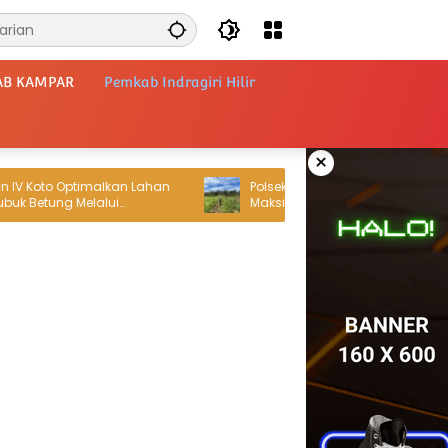
AB KAMPAR
Pemkab Indragiri Hilir
×
oto Optimalkan Lahan
Polsek Rokan IV Koto Dorong Perawatan
etung Melalui
Maksimal Dukung Ketahanan Pangan
ng, Dukung
Nasional Desa Lubuk bendahara
gan Nasional