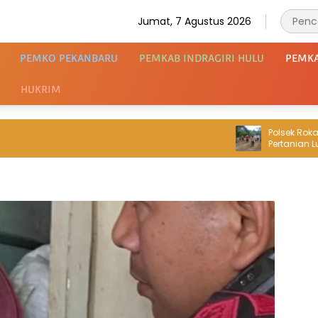
Jumat, 7 Agustus 2026
PEMKO PEKANBARU
PEMKAB INDRAGIRI HULU
PEMK
HUKRIM
Polsek Rokan IV K
Pertanian Lubuk B
Penanaman Jagu
Swasembada Pan