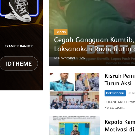
Lapas
Cegah Gangguan Kamtib, 
Laksanakan Razia Rutin 
13 November 2025
Kisruh Pem
Turun Aksi
Pekanbaru
13 
PEKANBARU, Hits
Persatuan…
Kepala Kem
Motivasi d