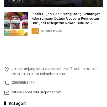
Bhayangkara ke-80
2 Juni 2026
Rintik Hujan Tidak Mengurangi Semangat
Kebersamaan Dalam Upacara Peringatan
Hari Jadi Kabupetan Rokan Hulu Ke-26
HUT
12 Oktober 2025
Jalan Tanjung Batu Gg. Berkah No. 18, Kel. Pesisir, Kec.
Lima Puluh, Kota Pekanbaru, Riau
085265542761
hitsnasional7686@gmail.com
Kategori