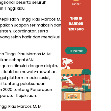
ngsional beserta seluruh
 Tinggi Riau.
Kejaksaan Tinggi Riau Marcos M.
paikan ucapan terimakasih dan
sten, Koordinator, serta
yang telah hadir dan mengikuti
aan Tinggi Riau Marcos M. M
ikan sebagai ASN
itas dimulai dengan disiplin,
an tidak bermewah-mewahan
agai platform media sosial,
i tentang pelaksanaan
un 2020 tentang Penerapan
aparatur Kejaksaan.
inggi Riau Marcos M. M