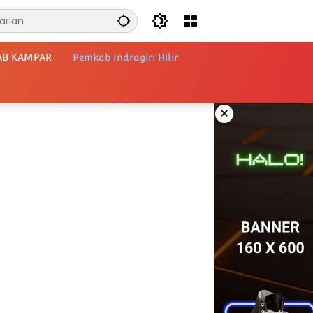
AB KAMPAR
Pemkab Indragiri Hilir
×