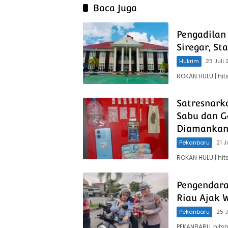
Baca Juga
Pengadilan
Siregar, St
Hukrim
23 Juli
ROKAN HULU | hi
Satresnark
Sabu dan G
Diamanka
Pekanbaru
21 J
ROKAN HULU | hi
Pengendara
Riau Ajak 
Pekanbaru
25 
PEKANBARU, hits