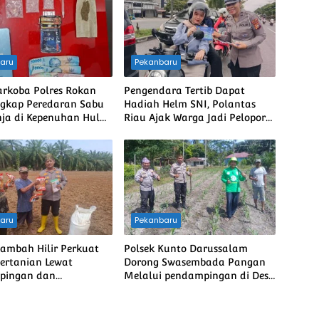
aru
Pekanbaru
arkoba Polres Rokan
Pengendara Tertib Dapat
gkap Peredaran Sabu
Hadiah Helm SNI, Polantas
ja di Kepenuhan Hulu,
Riau Ajak Warga Jadi Pelopor
ia Diamankan
Keselamatan
aru
Pekanbaru
Rambah Hilir Perkuat
Polsek Kunto Darussalam
Pertanian Lewat
Dorong Swasembada Pangan
pingan dan
Melalui pendampingan di Desa
ing, Dorong
Pasir Luhur
bada Pangan Nasional