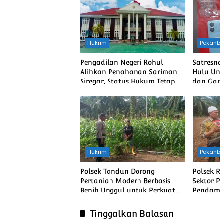
Hukrim
Pekanb
Pengadilan Negeri Rohul
Satresn
Alihkan Penahanan Sariman
Hulu Un
Siregar, Status Hukum Tetap
dan Gan
Berjalan
Dua Pr
Hukrim
Pekanb
Polsek Tandun Dorong
Polsek 
Pertanian Modern Berbasis
Sektor 
Benih Unggul untuk Perkuat
Pendam
Ketahanan Pangan Nasional
Monitor
Swasem
Tinggalkan Balasan