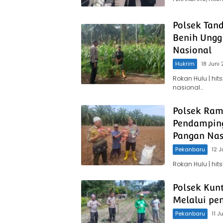
Polsek Tan
Benih Ungg
Nasional
Hukrim
18 Juni
Rokan Hulu | h
nasional…
Polsek Ram
Pendampin
Pangan Nas
Pekanbaru
12 
Rokan Hulu | h
Polsek Kun
Melalui pe
Pekanbaru
11 J