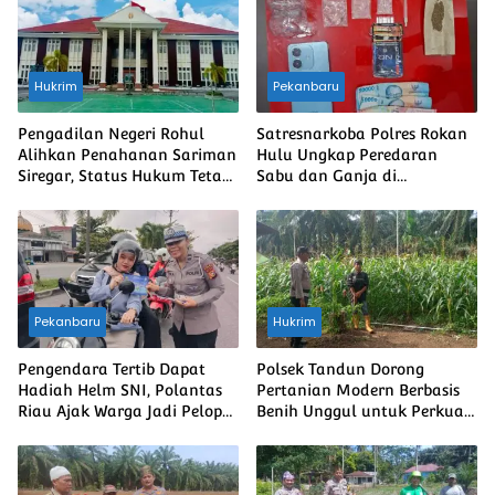
Hukrim
Pekanbaru
Pengadilan Negeri Rohul
Satresnarkoba Polres Rokan
Alihkan Penahanan Sariman
Hulu Ungkap Peredaran
Siregar, Status Hukum Tetap
Sabu dan Ganja di
Berjalan
Kepenuhan Hulu, Dua Pria
Diamankan
Pekanbaru
Hukrim
Pengendara Tertib Dapat
Polsek Tandun Dorong
Hadiah Helm SNI, Polantas
Pertanian Modern Berbasis
Riau Ajak Warga Jadi Pelopor
Benih Unggul untuk Perkuat
Keselamatan
Ketahanan Pangan Nasional