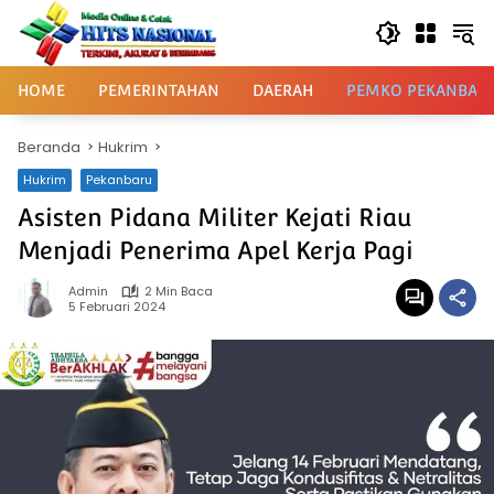
Langsung
ke
konten
HOME
PEMERINTAHAN
DAERAH
PEMKO PEKANBAR
Beranda
Hukrim
Hukrim
Pekanbaru
Asisten Pidana Militer Kejati Riau
Menjadi Penerima Apel Kerja Pagi
Admin
2 Min Baca
5 Februari 2024