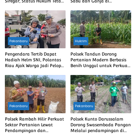
Siregar, Status Hukum Tetap
Sabu dan Ganja di
Berjalan
Kepenuhan Hulu, Dua Pria
Diamankan
Pekanbaru
Hukrim
Pengendara Tertib Dapat
Polsek Tandun Dorong
Hadiah Helm SNI, Polantas
Pertanian Modern Berbasis
Riau Ajak Warga Jadi Pelopor
Benih Unggul untuk Perkuat
Keselamatan
Ketahanan Pangan Nasional
Pekanbaru
Pekanbaru
Polsek Rambah Hilir Perkuat
Polsek Kunto Darussalam
Sektor Pertanian Lewat
Dorong Swasembada Pangan
Pendampingan dan
Melalui pendampingan di