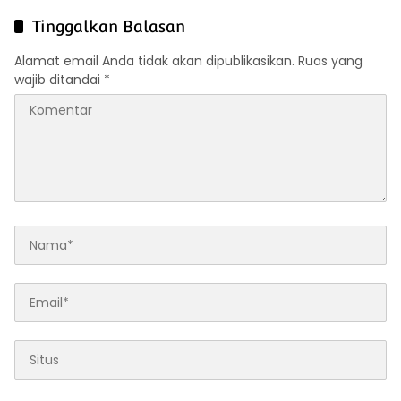
Monitoring, Dorong
Desa Pasir Luhur
Swasembada Pangan
Tinggalkan Balasan
Nasional
Alamat email Anda tidak akan dipublikasikan.
Ruas yang
wajib ditandai
*