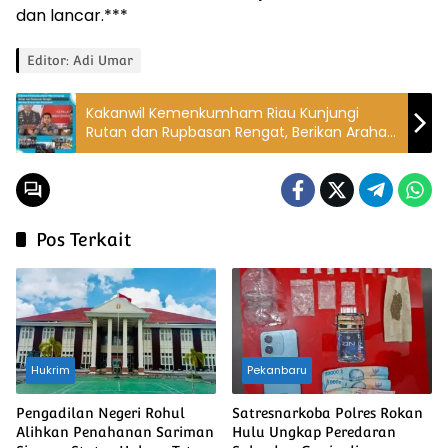
dan lancar.***
Editor: Adi Umar
Kakanwil Kemenkumham Riau Kunjungi
Rutan dan Rupbasan Rengat, Berikan Arahan
dan Penguatan
Pos Terkait
Hukrim
Pekanbaru
Pengadilan Negeri Rohul
Satresnarkoba Polres Rokan
Alihkan Penahanan Sariman
Hulu Ungkap Peredaran