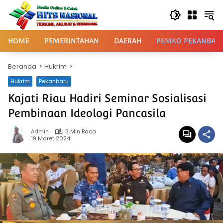
Langsung
ke
konten
HOME
PEMERINTAHAN
DAERAH
PEMKO PEKANBAR
Beranda
Hukrim
Hukrim
Pekanbaru
Kajati Riau Hadiri Seminar Sosialisasi
Pembinaan Ideologi Pancasila
Admin
3 Min Baca
19 Maret 2024