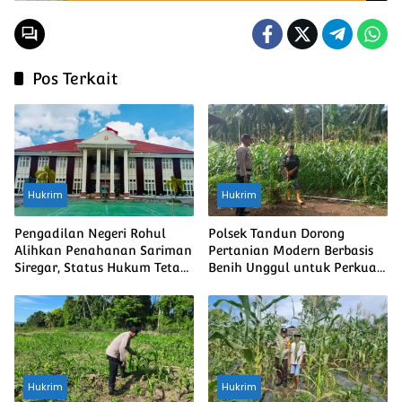
Pos Terkait
Hukrim
Hukrim
Pengadilan Negeri Rohul
Polsek Tandun Dorong
Alihkan Penahanan Sariman
Pertanian Modern Berbasis
Siregar, Status Hukum Tetap
Benih Unggul untuk Perkuat
Berjalan
Ketahanan Pangan Nasional
Hukrim
Hukrim