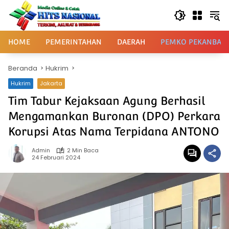
Langsung
ke
konten
HOME
PEMERINTAHAN
DAERAH
PEMKO PEKANBAR
Beranda
Hukrim
Hukrim
Jakarta
Tim Tabur Kejaksaan Agung Berhasil
Mengamankan Buronan (DPO) Perkara
Korupsi Atas Nama Terpidana ANTONO
Admin
2 Min Baca
24 Februari 2024