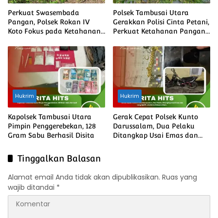
Perkuat Swasembada
Polsek Tambusai Utara
Pangan, Polsek Rokan IV
Gerakkan Polisi Cinta Petani,
Koto Fokus pada Ketahanan
Perkuat Ketahanan Pangan
Ekonomi
dan Harkamtibmas
Hukrim
Hukrim
Kapolsek Tambusai Utara
Gerak Cepat Polsek Kunto
Pimpin Penggerebekan, 128
Darussalam, Dua Pelaku
Gram Sabu Berhasil Disita
Ditangkap Usai Emas dan
Uang Rp135 Juta Raib di
Muara Dilam
Tinggalkan Balasan
Alamat email Anda tidak akan dipublikasikan.
Ruas yang
wajib ditandai
*