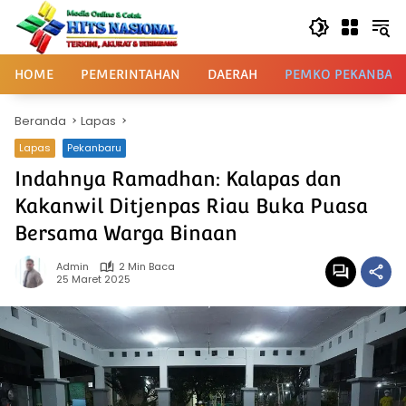
Langsung
ke
konten
HOME
PEMERINTAHAN
DAERAH
PEMKO PEKANBAR
Beranda
Lapas
Lapas
Pekanbaru
Indahnya Ramadhan: Kalapas dan
Kakanwil Ditjenpas Riau Buka Puasa
Bersama Warga Binaan
Admin
2 Min Baca
25 Maret 2025