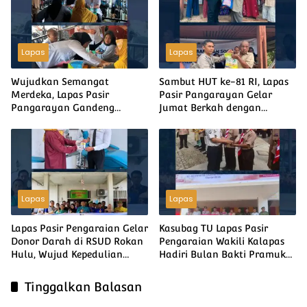
Hulu
Soccer
Lapas
Lapas
Wujudkan Semangat
Sambut HUT ke-81 RI, Lapas
Merdeka, Lapas Pasir
Pasir Pangarayan Gelar
Pangarayan Gandeng
Jumat Berkah dengan
Puskesmas Rambah Layani
Berbagi Sembako kepada
Pemeriksaan Kesehatan
Warga Kurang Mampu
Gratis
Lapas
Lapas
Lapas Pasir Pengaraian Gelar
Kasubag TU Lapas Pasir
Donor Darah di RSUD Rokan
Pengaraian Wakili Kalapas
Hulu, Wujud Kepedulian
Hadiri Bulan Bakti Pramuka
Sesama Sambut HUT ke-81
2026 Tingkat Kabupaten
Kemerdekaan RI
Rokan Hulu
Tinggalkan Balasan