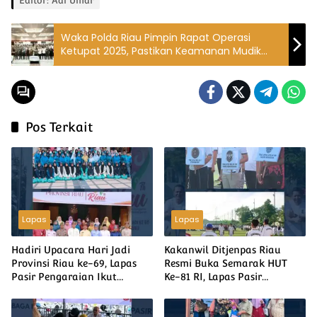
Editor: Adi Umar
Waka Polda Riau Pimpin Rapat Operasi
Ketupat 2025, Pastikan Keamanan Mudik
Lebaran
Pos Terkait
Lapas
Lapas
Hadiri Upacara Hari Jadi
Kakanwil Ditjenpas Riau
Provinsi Riau ke-69, Lapas
Resmi Buka Semarak HUT
Pasir Pengaraian Ikut
Ke-81 RI, Lapas Pasir
Semarakkan Peringatan
Pangarayan Turunkan Tim
Tingkat Kabupaten Rokan
Terbaik di Kakanwil Cup Mini