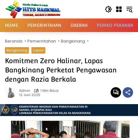
Langsung
ke
konten
HOME
PEMERINTAHAN
DAERAH
PEMKO PEKANBAR
Beranda
Pemerintahan
Bangkinang
Bangkinang
Lapas
Komitmen Zero Halinar, Lapas
Bangkinang Perketat Pengawasan
dengan Razia Berkala
Admin
1 Min Baca
12 Juni 2025