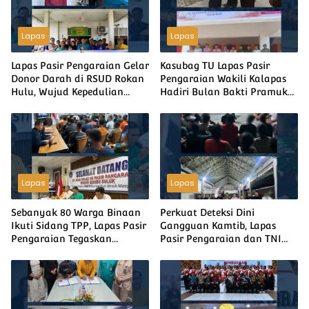
Lapas
Lapas
Lapas Pasir Pengaraian Gelar
Kasubag TU Lapas Pasir
Donor Darah di RSUD Rokan
Pengaraian Wakili Kalapas
Hulu, Wujud Kepedulian
Hadiri Bulan Bakti Pramuka
Sesama Sambut HUT ke-81
2026 Tingkat Kabupaten
Kemerdekaan RI
Rokan Hulu
Lapas
Lapas
Sebanyak 80 Warga Binaan
Perkuat Deteksi Dini
Ikuti Sidang TPP, Lapas Pasir
Gangguan Kamtib, Lapas
Pengaraian Tegaskan
Pasir Pengaraian dan TNI
Pengurusan Integrasi Gratis
Gelar Razia Gabungan,
Tanpa Dipungut Biaya
Seluruh Hasil Tes Urine
Negatif