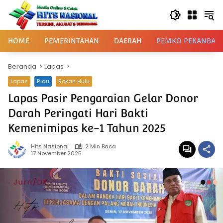
Langsung
ke
konten
HOME
PEMERINTAHAN
DAERAH
PEMKO PEKANBAR
Beranda
Lapas
Lapas
Riau
Rokan Hulu
Lapas Pasir Pengaraian Gelar Donor
Darah Peringati Hari Bakti
Kemenimipas ke-1 Tahun 2025
Hits Nasional
2 Min Baca
17 November 2025