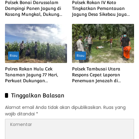
Polsek Bonai Darussalam
Polsek Rokan IV Koto
Dampingi Panen Jagung di
Tingkatkan Pemantauan
Kasang Mungkal, Dukung
Jagung Desa Sikebau Jaya
Swasembada Pangan
sebagai Dukungan terhadap
Nasional
Ketahanan Pangan
Nasional
Riau
Riau
Polres Rokan Hulu Cek
Polsek Tambusai Utara
Tanaman Jagung 77 Hari,
Respons Cepat Laporan
Perkuat Dukungan
Penemuan Jenazah di
Ketahanan Pangan Nasional
Mahato
Tinggalkan Balasan
Alamat email Anda tidak akan dipublikasikan.
Ruas yang
wajib ditandai
*