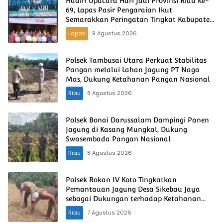
Hadiri Upacara Hari Jadi Provinsi Riau ke-
69, Lapas Pasir Pengaraian Ikut
Semarakkan Peringatan Tingkat Kabupaten
Rokan Hulu
Lapas
9 Agustus 2026
Polsek Tambusai Utara Perkuat Stabilitas
Pangan melalui Lahan Jagung PT Naga
Mas, Dukung Ketahanan Pangan Nasional
Riau
8 Agustus 2026
Polsek Bonai Darussalam Dampingi Panen
Jagung di Kasang Mungkal, Dukung
Swasembada Pangan Nasional
Riau
8 Agustus 2026
Polsek Rokan IV Koto Tingkatkan
Pemantauan Jagung Desa Sikebau Jaya
sebagai Dukungan terhadap Ketahanan
Pangan Nasional
Riau
7 Agustus 2026