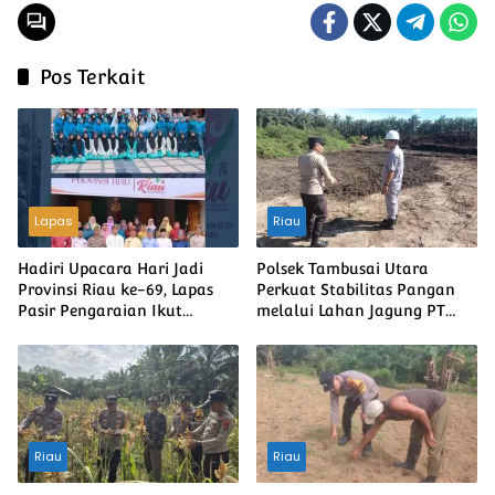
Pos Terkait
Lapas
Riau
Hadiri Upacara Hari Jadi
Polsek Tambusai Utara
Provinsi Riau ke-69, Lapas
Perkuat Stabilitas Pangan
Pasir Pengaraian Ikut
melalui Lahan Jagung PT
Semarakkan Peringatan
Naga Mas, Dukung
Tingkat Kabupaten Rokan
Ketahanan Pangan Nasional
Hulu
Riau
Riau