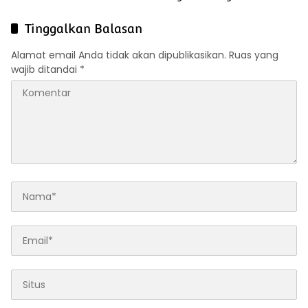
2026 Tingkat Kabupaten
Pengurusan Integrasi Gratis
Rokan Hulu
Tanpa Dipungut Biaya
Tinggalkan Balasan
Alamat email Anda tidak akan dipublikasikan.
Ruas yang
wajib ditandai
*