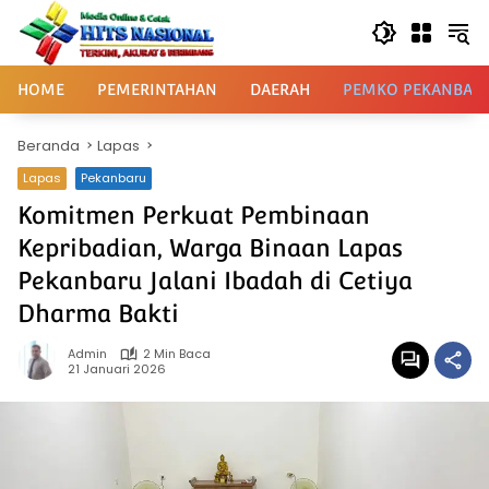
Langsung
ke
konten
HOME
PEMERINTAHAN
DAERAH
PEMKO PEKANBAR
Beranda
Lapas
Lapas
Pekanbaru
Komitmen Perkuat Pembinaan
Kepribadian, Warga Binaan Lapas
Pekanbaru Jalani Ibadah di Cetiya
Dharma Bakti
Admin
2 Min Baca
21 Januari 2026