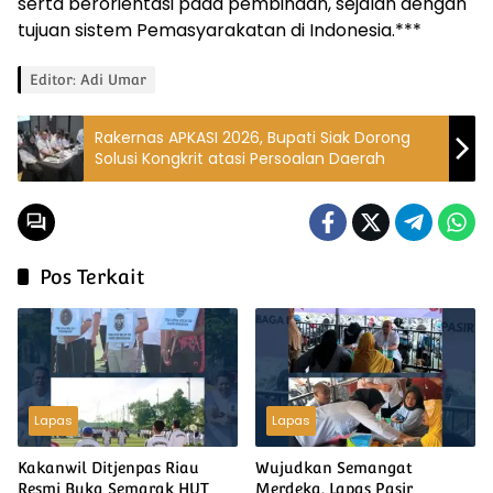
serta berorientasi pada pembinaan, sejalan dengan
tujuan sistem Pemasyarakatan di Indonesia.***
Editor: Adi Umar
Rakernas APKASI 2026, Bupati Siak Dorong
Solusi Kongkrit atasi Persoalan Daerah
Pos Terkait
Lapas
Lapas
Kakanwil Ditjenpas Riau
Wujudkan Semangat
Resmi Buka Semarak HUT
Merdeka, Lapas Pasir