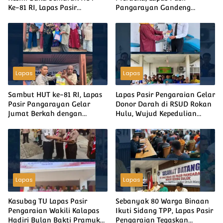
Ke-81 RI, Lapas Pasir
Pangarayan Gandeng
Pangarayan Turunkan Tim
Puskesmas Rambah Layani
Terbaik di Kakanwil Cup Mini
Pemeriksaan Kesehatan
Soccer
Gratis
Lapas
Lapas
Sambut HUT ke-81 RI, Lapas
Lapas Pasir Pengaraian Gelar
Pasir Pangarayan Gelar
Donor Darah di RSUD Rokan
Jumat Berkah dengan
Hulu, Wujud Kepedulian
Berbagi Sembako kepada
Sesama Sambut HUT ke-81
Warga Kurang Mampu
Kemerdekaan RI
Lapas
Lapas
Kasubag TU Lapas Pasir
Sebanyak 80 Warga Binaan
Pengaraian Wakili Kalapas
Ikuti Sidang TPP, Lapas Pasir
Hadiri Bulan Bakti Pramuka
Pengaraian Tegaskan