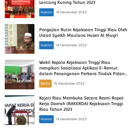
Lancang Kuning Tahun 2023
Hukrim
18 Desember 2023
Pengajian Rutin Kejaksaan Tinggi Riau Oleh
Ustad Syeikh Maulana Husen Al Muqri
Hukrim
18 Desember 2023
Wakil Kepala Kejaksaan Tinggi Riau
mengikuti Sosialisasi Aplikasi E-Rentut
dalam Penanganan Perkara Tindak Pidana
Pemilu dan Tindak Pidana Pemilihan
Berita
15 Desember 2023
secara virtual
Kajati Riau Membuka Secara Resmi Rapat
Kerja Daerah (RAKERDA) Kejaksaan Tinggi
Riau Tahun 2023
Hukrim
14 Desember 2023