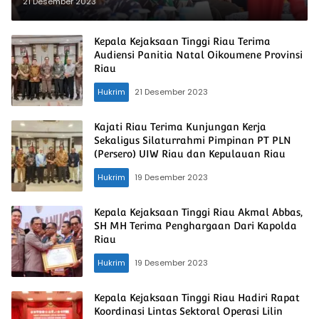
Lancang Kuning 2023
21 Desember 2023
Kepala Kejaksaan Tinggi Riau Terima
Audiensi Panitia Natal Oikoumene Provinsi
Riau
Hukrim
21 Desember 2023
Kajati Riau Terima Kunjungan Kerja
Sekaligus Silaturrahmi Pimpinan PT PLN
(Persero) UIW Riau dan Kepulauan Riau
Hukrim
19 Desember 2023
Kepala Kejaksaan Tinggi Riau Akmal Abbas,
SH MH Terima Penghargaan Dari Kapolda
Riau
Hukrim
19 Desember 2023
Kepala Kejaksaan Tinggi Riau Hadiri Rapat
Koordinasi Lintas Sektoral Operasi Lilin