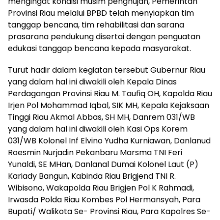
mengingat kondisi musim penghujan, Pemerintah
Provinsi Riau melalui BPBD telah menyiapkan tim
tanggap bencana, tim rehabilitasi dan sarana
prasarana pendukung disertai dengan penguatan
edukasi tanggap bencana kepada masyarakat.
Turut hadir dalam kegiatan tersebut Gubernur Riau
yang dalam hal ini diwakili oleh Kepala Dinas
Perdagangan Provinsi Riau M. Taufiq OH, Kapolda Riau
Irjen Pol Mohammad Iqbal, SIK MH, Kepala Kejaksaan
Tinggi Riau Akmal Abbas, SH MH, Danrem 031/WB
yang dalam hal ini diwakili oleh Kasi Ops Korem
031/WB Kolonel Inf Elvino Yudha Kurniawan, Danlanud
Roesmin Nurjadin Pekanbaru Marsma TNI Feri
Yunaldi, SE MHan, Danlanal Dumai Kolonel Laut (P)
Kariady Bangun, Kabinda Riau Brigjend TNI R.
Wibisono, Wakapolda Riau Brigjen Pol K Rahmadi,
Irwasda Polda Riau Kombes Pol Hermansyah, Para
Bupati/ Walikota Se- Provinsi Riau, Para Kapolres Se-