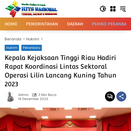
Langsung
ke
konten
HOME
PEMERINTAHAN
DAERAH
PEMKO PEKANBAR
Beranda
Hukrim
Hukrim
Pekanbaru
Kepala Kejaksaan Tinggi Riau Hadiri
Rapat Koordinasi Lintas Sektoral
Operasi Lilin Lancang Kuning Tahun
2023
Admin
3 Min Baca
18 Desember 2023