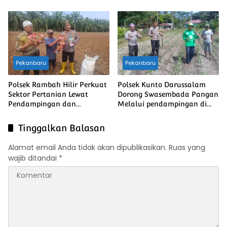
Keselamatan
Ketahanan Pangan Nasional
Pekanbaru
Pekanbaru
Polsek Rambah Hilir Perkuat
Polsek Kunto Darussalam
Sektor Pertanian Lewat
Dorong Swasembada Pangan
Pendampingan dan
Melalui pendampingan di
Monitoring, Dorong
Desa Pasir Luhur
Swasembada Pangan
Tinggalkan Balasan
Nasional
Alamat email Anda tidak akan dipublikasikan.
Ruas yang
wajib ditandai
*