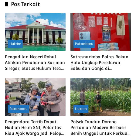
Pos Terkait
Hukrim
Pekanbaru
Pengadilan Negeri Rohul
Satresnarkoba Polres Rokan
Alihkan Penahanan Sariman
Hulu Ungkap Peredaran
Siregar, Status Hukum Tetap
Sabu dan Ganja di
Berjalan
Kepenuhan Hulu, Dua Pria
Diamankan
Pekanbaru
Hukrim
Pengendara Tertib Dapat
Polsek Tandun Dorong
Hadiah Helm SNI, Polantas
Pertanian Modern Berbasis
Riau Ajak Warga Jadi Pelopor
Benih Unggul untuk Perkuat