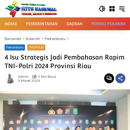
Langsung
ke
konten
HOME
PEMERINTAHAN
DAERAH
PEMKO PEKANBAR
Beranda
Daerah
Pekanbaru
Pekanbaru
TNI/POLRI
4 Isu Strategis Jadi Pembahasan Rapim
TNI-Polri 2024 Provinsi Riau
Admin
2 Min Baca
9 Maret 2024