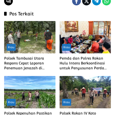
Pos Terkait
Riau
Riau
Polsek Tambusai Utara
Pemda dan Polres Rokan
Respons Cepat Laporan
Hulu Intens Berkoordinasi
Penemuan Jenazah di
untuk Penyusunan Perda
Mahato
Lingkungan dan Penanaman
Pohon Guna Mendukung
Program Green Policing
Riau
Riau
Polsek Kepenuhan Pastikan
Polsek Rokan IV Koto