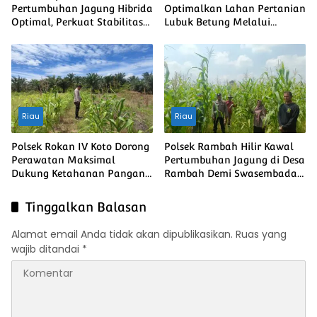
Pertumbuhan Jagung Hibrida
Optimalkan Lahan Pertanian
Optimal, Perkuat Stabilitas
Lubuk Betung Melalui
Pangan Menuju Ketahanan
Penanaman Jagung, Dukung
Pangan Nasional
Swasembada Pangan
Nasional
Riau
Riau
Polsek Rokan IV Koto Dorong
Polsek Rambah Hilir Kawal
Perawatan Maksimal
Pertumbuhan Jagung di Desa
Dukung Ketahanan Pangan
Rambah Demi Swasembada
Nasional Desa Lubuk
Pangan Nasional
bendahara
Tinggalkan Balasan
Alamat email Anda tidak akan dipublikasikan.
Ruas yang
wajib ditandai
*