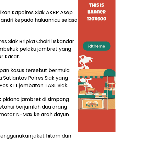
ikan Kapolres Siak AKBP Asep
Fandri kepada haluanriau selasa
es Siak Bripka Chairil Iskandar
embekuk pelaku jambret yang
ar Kasat.
an kasus tersebut bermula
a Satlantas Polres Siak yang
Pos KTL jembatan TASL Siak.
k pidana jambret di simpang
etahui berjumlah dua orang
 motor N-Max ke arah dayun
menggunakan jaket hitam dan