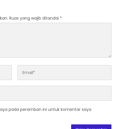
Mendukung Program Green
Policing
kan.
Ruas yang wajib ditandai
*
saya pada peramban ini untuk komentar saya