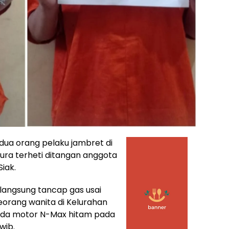
 dua orang pelaku jambret di
pura terheti ditangan anggota
Siak.
 langsung tancap gas usai
eorang wanita di Kelurahan
da motor N-Max hitam pada
wib.