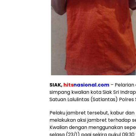
SIAK,
hits
nasional.com
– Pelarian
simpang kwalian kota Siak Sri Indra
Satuan Lalulintas (Satlantas) Polres 
Pelaku jambret tersebut, kabur dan
melakukan aksi jambret terhadap s
Kwalian dengan menggunakan sepe
selasa (23/1) pagi sekira pukul 09:30 