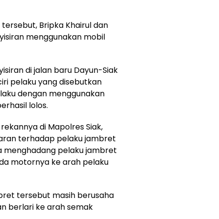
tersebut, Bripka Khairul dan
yisiran menggunakan mobil
siran di jalan baru Dayun-Siak
-ciri pelaku yang disebutkan
pelaku dengan menggunakan
erhasil lolos.
rekannya di Mapolres Siak,
ran terhadap pelaku jambret
ala menghadang pelaku jambret
a motornya ke arah pelaku
bret tersebut masih berusaha
an berlari ke arah semak