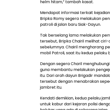
helm hitam,” tambah kasat.
Mendapat informasi terkait kejadian 
Bripka Romy segera melakukan pen
patroli di jalan baru Siak-Dayun.
Tak berselang lama melakukan penyi
tersebut, Bripka Chairil melihat ciri
sebelumnya. Chairil mengharang 
mobil Patroli, saat itu kedua pelaku b
Dengan segera Charil menghubungi 
guna membantu melakukan pengeja
itu. Dari arah dayun Brigadir mand
tersebut dengan menabrakan seped
jambret itu.
Kendati demikian, kedua pelaku jam
untuk kabur dari kejaran polisi deng
belukar yang ada di seberang jalan.