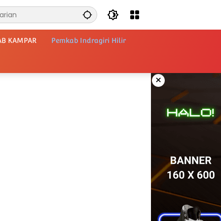
AB KAMPAR
Pemkab Indragiri Hilir
×