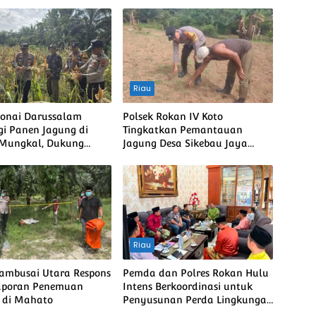
Riau
Bonai Darussalam
Polsek Rokan IV Koto
i Panen Jagung di
Tingkatkan Pemantauan
 Mungkal, Dukung
Jagung Desa Sikebau Jaya
bada Pangan Nasional
sebagai Dukungan terhadap
Ketahanan Pangan Nasional
Riau
Tambusai Utara Respons
Pemda dan Polres Rokan Hulu
aporan Penemuan
Intens Berkoordinasi untuk
 di Mahato
Penyusunan Perda Lingkungan
dan Penanaman Pohon Guna