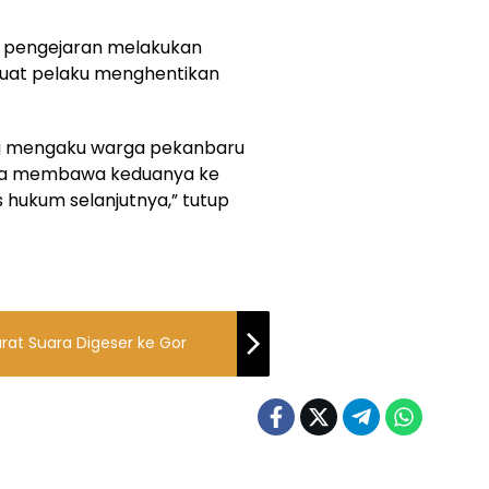
n pengejaran melakukan
at pelaku menghentikan
ng mengaku warga pekanbaru
era membawa keduanya ke
 hukum selanjutnya,” tutup
urat Suara Digeser ke Gor