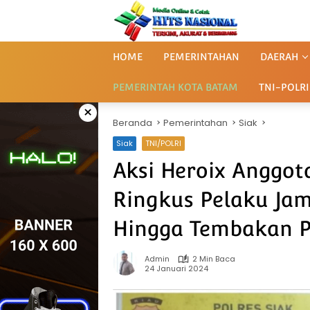
Langsung
ke
konten
HOME
PEMERINTAHAN
DAERAH
PEMERINTAH KOTA BATAM
TNI-POLRI
×
Beranda
Pemerintahan
Siak
Siak
TNI/POLRI
Aksi Heroix Anggota
Ringkus Pelaku Jam
Hingga Tembakan P
Admin
2 Min Baca
24 Januari 2024