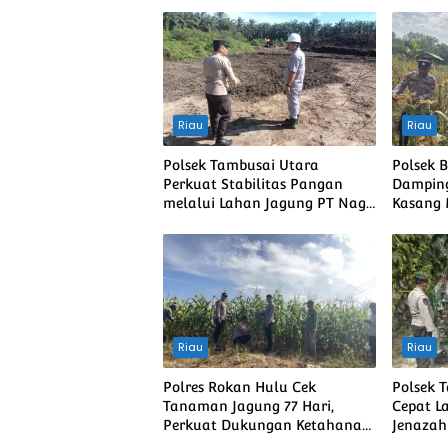
Riau
Riau
Polsek Tambusai Utara
Polsek 
Perkuat Stabilitas Pangan
Damping
melalui Lahan Jagung PT Naga
Kasang
Mas, Dukung Ketahanan
Swasem
Pangan Nasional
Riau
Riau
Polres Rokan Hulu Cek
Polsek 
Tanaman Jagung 77 Hari,
Cepat L
Perkuat Dukungan Ketahanan
Jenazah
Pangan Nasional