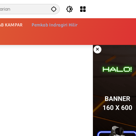
AB KAMPAR
Pemkab Indragiri Hilir
×