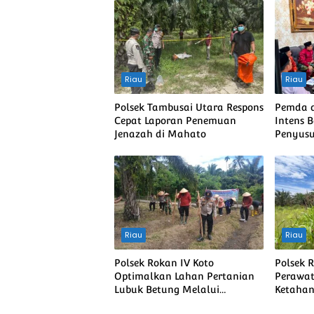
Riau
Riau
Polsek Tambusai Utara Respons
Pemda d
Cepat Laporan Penemuan
Intens 
Jenazah di Mahato
Penyusu
dan Pe
Menduk
Policing
Riau
Riau
Polsek Rokan IV Koto
Polsek 
Optimalkan Lahan Pertanian
Perawa
Lubuk Betung Melalui
Ketahan
Penanaman Jagung, Dukung
Desa L