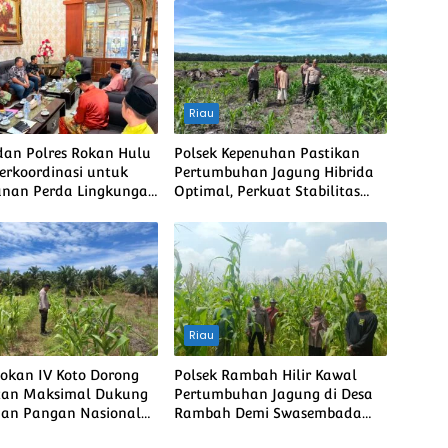
Riau
an Polres Rokan Hulu
Polsek Kepenuhan Pastikan
Berkoordinasi untuk
Pertumbuhan Jagung Hibrida
nan Perda Lingkungan
Optimal, Perkuat Stabilitas
nanaman Pohon Guna
Pangan Menuju Ketahanan
ung Program Green
Pangan Nasional
Riau
Rokan IV Koto Dorong
Polsek Rambah Hilir Kawal
tan Maksimal Dukung
Pertumbuhan Jagung di Desa
an Pangan Nasional
Rambah Demi Swasembada
ubuk bendahara
Pangan Nasional