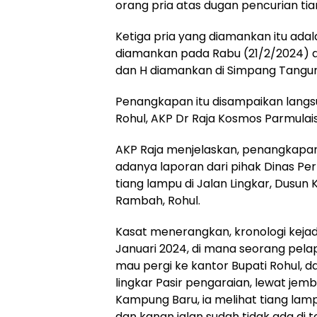
orang pria atas dugan pencurian ti
Ketiga pria yang diamankan itu adala
diamankan pada Rabu (21/2/2024) d
dan H diamankan di Simpang Tangun,
Penangkapan itu disampaikan langsu
Rohul, AKP Dr Raja Kosmos Parmulai
AKP Raja menjelaskan, penangkapan
adanya laporan dari pihak Dinas Pe
tiang lampu di Jalan Lingkar, Dusu
Rambah, Rohul.
Kasat menerangkan, kronologi keja
Januari 2024, di mana seorang pela
mau pergi ke kantor Bupati Rohul, da
lingkar Pasir pengaraian, lewat jem
Kampung Baru, ia melihat tiang lamp
dan kanan jalan sudah tidak ada di 