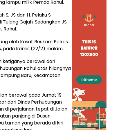
ang lampu milik Pemda Rohul.
h S, JS dan H. Pelaku S
i Tulang Gajah. Sedangkan JS
 Rohul.
ng oleh Kasat Reskrim Polres
s, pada Kamis (22/2) malam.
 ketiganya berawal dari
rhubungan Rohul atas hilangnya
n Kampung Baru, Kecamatan
dian berawal pada Jumat 19
por dari Dinas Perhubungan
n di perjalanan tepat di Jalan
batan panjang di Dusun
u taman yang berada di kiri
tempatnya lagi.