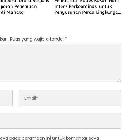
Tambusai Utara Respons
Pemda dan Polres Rokan Hulu
aporan Penemuan
Intens Berkoordinasi untuk
 di Mahato
Penyusunan Perda Lingkungan
dan Penanaman Pohon Guna
Mendukung Program Green
Policing
kan.
Ruas yang wajib ditandai
*
saya pada peramban ini untuk komentar saya