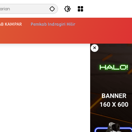
AB KAMPAR
Pemkab Indragiri Hilir
×