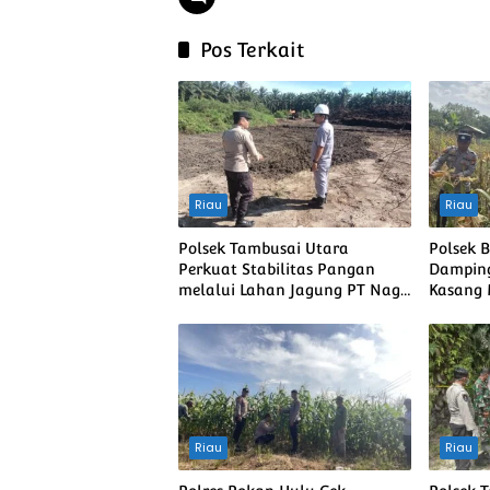
Pos Terkait
Riau
Riau
Polsek Tambusai Utara
Polsek 
Perkuat Stabilitas Pangan
Damping
melalui Lahan Jagung PT Naga
Kasang
Mas, Dukung Ketahanan
Swasem
Pangan Nasional
Riau
Riau