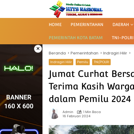
Langsung
ke
konten
HOME
PEMERINTAHAN
DAERAH
PEMERINTAH KOTA BATAM
TNI-POLRI
×
Beranda
Pemerintahan
Indragiri Hilir
Indragiri Hilir
Pemilu
TNI/POLRI
Jumat Curhat Bers
Terima Kasih Warg
dalam Pemilu 2024
Admin
1 Min Baca
16 Februari 2024