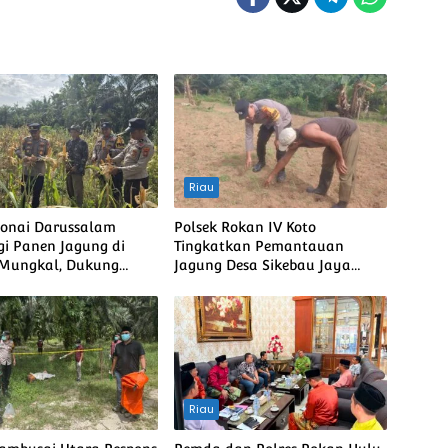
Riau
Bonai Darussalam
Polsek Rokan IV Koto
i Panen Jagung di
Tingkatkan Pemantauan
 Mungkal, Dukung
Jagung Desa Sikebau Jaya
bada Pangan Nasional
sebagai Dukungan terhadap
Ketahanan Pangan Nasional
Riau