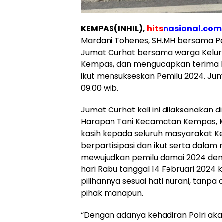
KEMPAS(INHIL),
hits
nasional.com
Mardani Tohenes, SH.MH bersama Pe
Jumat Curhat bersama warga Kelu
Kempas, dan mengucapkan terima 
ikut mensukseskan Pemilu 2024. Jum
09.00 wib.
Jumat Curhat kali ini dilaksanakan 
Harapan Tani Kecamatan Kempas, 
kasih kepada seluruh masyarakat
berpartisipasi dan ikut serta dala
mewujudkan pemilu damai 2024 den
hari Rabu tanggal 14 Februari 2024
pilihannya sesuai hati nurani, tanpa
pihak manapun.
“Dengan adanya kehadiran Polri ak