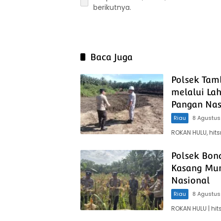
berikutnya.
Baca Juga
Polsek Tam
melalui La
Pangan Nas
Riau
8 Agustus
ROKAN HULU, hit
Polsek Bon
Kasang Mu
Nasional
Riau
8 Agustus
ROKAN HULU | h