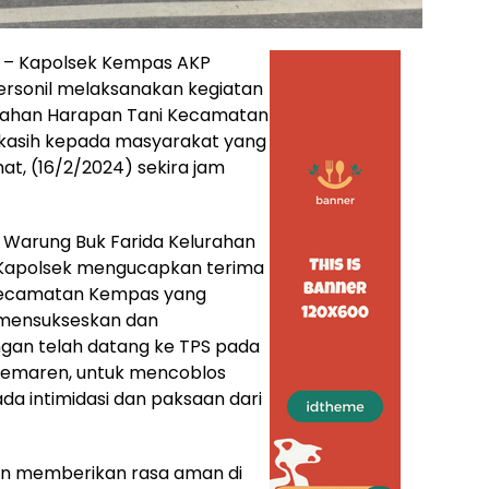
– Kapolsek Kempas AKP
rsonil melaksanakan kegiatan
rahan Harapan Tani Kecamatan
kasih kepada masyarakat yang
at, (16/2/2024) sekira jam
di Warung Buk Farida Kelurahan
Kapolsek mengucapkan terima
 Kecamatan Kempas yang
m mensukseskan dan
gan telah datang ke TPS pada
 kemaren, untuk mencoblos
 ada intimidasi dan paksaan dari
an memberikan rasa aman di