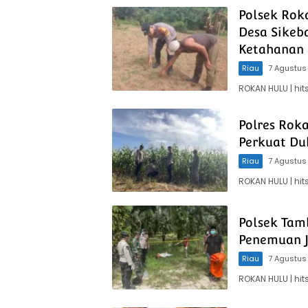
Polsek Rok
Desa Sikeb
Ketahanan 
Riau
7 Agustus
ROKAN HULU | hi
Polres Rok
Perkuat Du
Riau
7 Agustus
ROKAN HULU | h
Polsek Tam
Penemuan J
Riau
7 Agustus
ROKAN HULU | hi