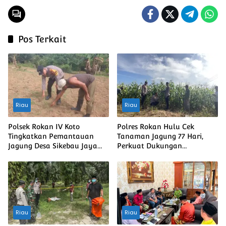
Pos Terkait
Riau
Riau
Polsek Rokan IV Koto
Polres Rokan Hulu Cek
Tingkatkan Pemantauan
Tanaman Jagung 77 Hari,
Jagung Desa Sikebau Jaya
Perkuat Dukungan
sebagai Dukungan terhadap
Ketahanan Pangan Nasional
Ketahanan Pangan
Nasional
Riau
Riau