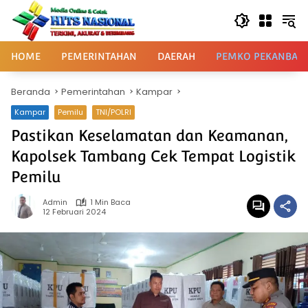
Langsung
ke
konten
HOME
PEMERINTAHAN
DAERAH
PEMKO PEKANBAR
Beranda
Pemerintahan
Kampar
Kampar
Pemilu
TNI/POLRI
Pastikan Keselamatan dan Keamanan,
Kapolsek Tambang Cek Tempat Logistik
Pemilu
Admin
1 Min Baca
12 Februari 2024