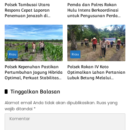
Polsek Tambusai Utara
Pemda dan Polres Rokan
Respons Cepat Laporan
Hulu Intens Berkoordinasi
Penemuan Jenazah di
untuk Penyusunan Perda
Mahato
Lingkungan dan Penanaman
Pohon Guna Mendukung
Program Green Policing
Riau
Riau
Polsek Kepenuhan Pastikan
Polsek Rokan IV Koto
Pertumbuhan Jagung Hibrida
Optimalkan Lahan Pertanian
Optimal, Perkuat Stabilitas
Lubuk Betung Melalui
Pangan Menuju Ketahanan
Penanaman Jagung, Dukung
Pangan Nasional
Swasembada Pangan
Tinggalkan Balasan
Nasional
Alamat email Anda tidak akan dipublikasikan.
Ruas yang
wajib ditandai
*