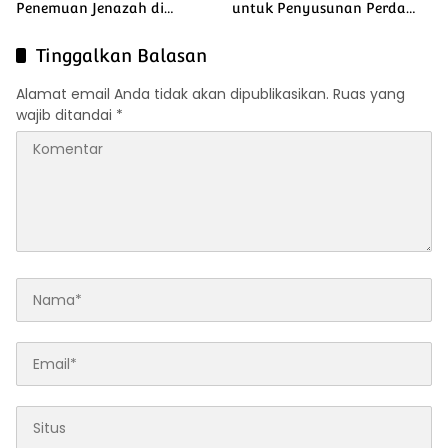
Penemuan Jenazah di
untuk Penyusunan Perda
Mahato
Lingkungan dan Penanaman
Pohon Guna Mendukung
Tinggalkan Balasan
Program Green Policing
Alamat email Anda tidak akan dipublikasikan.
Ruas yang
wajib ditandai
*