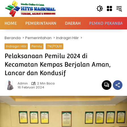
Langsung
ke
konten
HOME
PEMERINTAHAN
DAERAH
PEMKO PEKANBAR
Beranda
Pemerintahan
Indragiri Hilir
Indragiri Hilir
Pemilu
TNI/POLRI
Pelaksanaan Pemilu 2024 di
Kecamatan Kempas Berjalan Aman,
Lancar dan Kondusif
Admin
2 Min Baca
16 Februari 2024