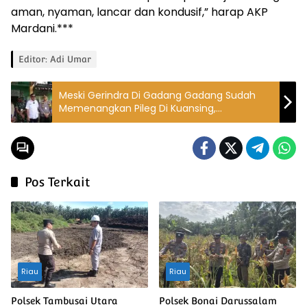
aman, nyaman, lancar dan kondusif,” harap AKP
Mardani.***
Editor: Adi Umar
Meski Gerindra Di Gadang Gadang Sudah
Memenangkan Pileg Di Kuansing,
Suhardiman : Kita Tunggu Saja
Pengumuman KPU Lebih Dahulu
Pos Terkait
Riau
Riau
Polsek Tambusai Utara
Polsek Bonai Darussalam