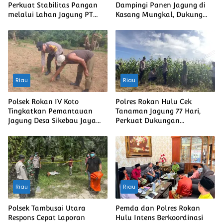
Perkuat Stabilitas Pangan
Dampingi Panen Jagung di
melalui Lahan Jagung PT
Kasang Mungkal, Dukung
Naga Mas, Dukung
Swasembada Pangan
Ketahanan Pangan Nasional
Nasional
Riau
Riau
Polsek Rokan IV Koto
Polres Rokan Hulu Cek
Tingkatkan Pemantauan
Tanaman Jagung 77 Hari,
Jagung Desa Sikebau Jaya
Perkuat Dukungan
sebagai Dukungan terhadap
Ketahanan Pangan Nasional
Ketahanan Pangan
Nasional
Riau
Riau
Polsek Tambusai Utara
Pemda dan Polres Rokan
Respons Cepat Laporan
Hulu Intens Berkoordinasi