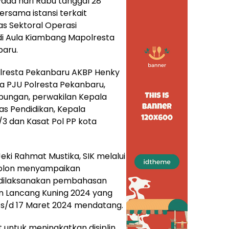
ada hari Rabu tanggal 28
rsama istansi terkait
as Sektoral Operasi
i Aula Kiambang Mapolresta
baru.
lresta Pekanbaru AKBP Henky
ara PJU Polresta Pekanbaru,
ubungan, perwakilan Kepala
as Pendidikan, Kepala
 dan Kasat Pol PP kota
ki Rahmat Mustika, SIK melalui
bolon menyampaikan
 dilaksanakan pembahasan
n Lancang Kuning 2024 yang
 s/d 17 Maret 2024 mendatang.
t untuk meningkatkan disiplin