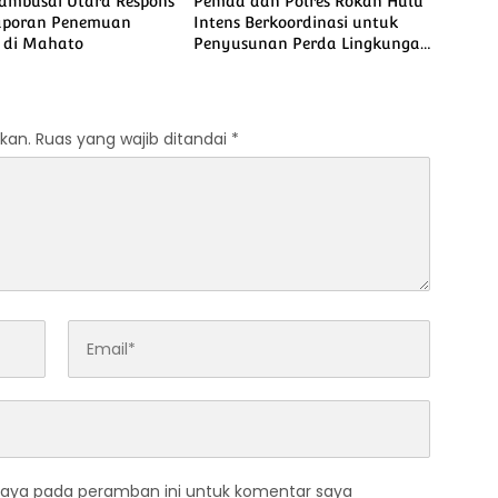
Tambusai Utara Respons
Pemda dan Polres Rokan Hulu
aporan Penemuan
Intens Berkoordinasi untuk
 di Mahato
Penyusunan Perda Lingkungan
dan Penanaman Pohon Guna
Mendukung Program Green
Policing
kan.
Ruas yang wajib ditandai
*
saya pada peramban ini untuk komentar saya