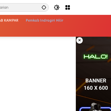
AB KAMPAR
Pemkab Indragiri Hilir
×