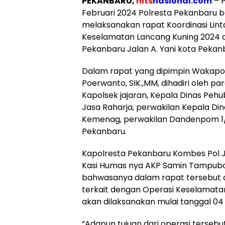
PEKANBARU,
hits
nasional.com
– P
Februari 2024 Polresta Pekanbaru be
melaksanakan rapat Koordinasi Lint
Keselamatan Lancang Kuning 2024 d
Pekanbaru Jalan A. Yani kota Pekan
Dalam rapat yang dipimpin Wakapo
Poerwanto, SIK.,MM, dihadiri oleh p
Kapolsek jajaran, Kepala Dinas Peh
Jasa Raharja, perwakilan Kepala Din
Kemenag, perwakilan Dandenpom 1/3
Pekanbaru.
Kapolresta Pekanbaru Kombes Pol Je
Kasi Humas nya AKP Samin Tampu
bahwasanya dalam rapat tersebut
terkait dengan Operasi Keselamata
akan dilaksanakan mulai tanggal 04
“Adapun tujuan dari operasi tersebu