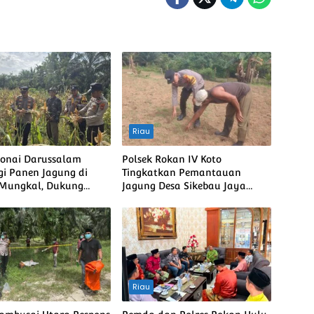
Riau
Bonai Darussalam
Polsek Rokan IV Koto
i Panen Jagung di
Tingkatkan Pemantauan
 Mungkal, Dukung
Jagung Desa Sikebau Jaya
bada Pangan Nasional
sebagai Dukungan terhadap
Ketahanan Pangan Nasional
Riau