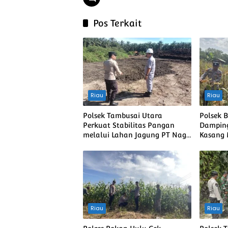
Pos Terkait
Riau
Riau
Polsek Tambusai Utara
Polsek 
Perkuat Stabilitas Pangan
Damping
melalui Lahan Jagung PT Naga
Kasang
Mas, Dukung Ketahanan
Swasem
Pangan Nasional
Riau
Riau