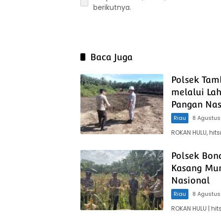
berikutnya.
Baca Juga
Polsek Tam
melalui La
Pangan Nas
Riau
8 Agustus
ROKAN HULU, hit
Polsek Bon
Kasang Mu
Nasional
Riau
8 Agustus
ROKAN HULU | h