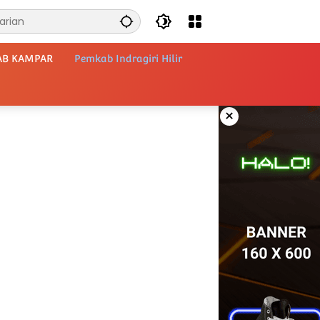
AB KAMPAR
Pemkab Indragiri Hilir
×