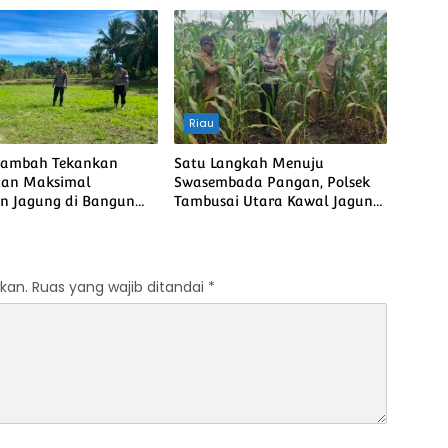
bada Pangan Nasional
Riau
Rambah Tekankan
Satu Langkah Menuju
tan Maksimal
Swasembada Pangan, Polsek
n Jagung di Bangun
Tambusai Utara Kawal Jagung
Guna Memperkuat
Mahato Sakti Meski Diuji
an Pangan Nasional
Curah Hujan
kan.
Ruas yang wajib ditandai
*