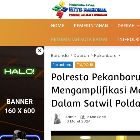
Langsung
ke
konten
HOME
PEMERINTAHAN
DAERAH
PEMERINTAH KOTA BATAM
TNI-POLRI
×
Beranda
Daerah
Pekanbaru
Pekanbaru
TNI/POLRI
Polresta Pekanbaru
Mengamplifikasi Me
Dalam Satwil Polda
Admin
2 Min Baca
10 Maret 2024