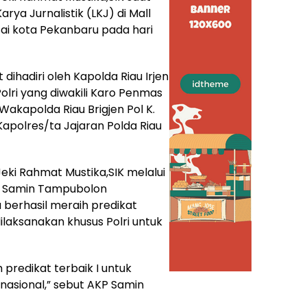
 Jurnalistik (LKJ) di Mall
sai kota Pekanbaru pada hari
ihadiri oleh Kapolda Riau Irjen
lri yang diwakili Karo Penmas
Wakapolda Riau Brigjen Pol K.
Kapolres/ta Jajaran Polda Riau
ki Rahmat Mustika,SIK melalui
P Samin Tampubolon
berhasil meraih predikat
ilaksanakan khusus Polri untuk
 predikat terbaik I untuk
 nasional,” sebut AKP Samin