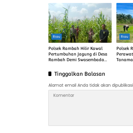
Pangan Nasional
Swasem
Riau
Riau
Polsek Rambah Hilir Kawal
Polsek 
Pertumbuhan Jagung di Desa
Perawa
Rambah Demi Swasembada
Tanama
Pangan Nasional
Purba 
Ketahan
Tinggalkan Balasan
Alamat email Anda tidak akan dipublikasi