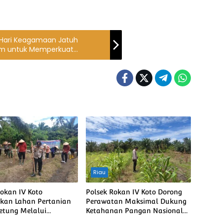
“Hari Keagamaan Jatuh
m untuk Memperkuat
Riau
Rokan IV Koto
Polsek Rokan IV Koto Dorong
kan Lahan Pertanian
Perawatan Maksimal Dukung
etung Melalui
Ketahanan Pangan Nasional
man Jagung, Dukung
Desa Lubuk bendahara