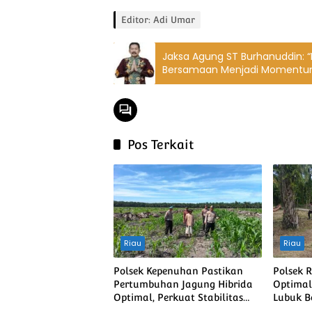
Editor: Adi Umar
Jaksa Agung ST Burhanuddin: 
Bersamaan Menjadi Momentu
Toleransi Antar Agama”
Pos Terkait
Riau
Riau
Polsek Kepenuhan Pastikan
Polsek 
Pertumbuhan Jagung Hibrida
Optimal
Optimal, Perkuat Stabilitas
Lubuk B
Pangan Menuju Ketahanan
Penana