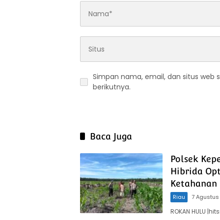
Simpan nama, email, dan situs web 
berikutnya.
Baca Juga
Polsek Kep
Hibrida Op
Ketahanan 
Riau
7 Agustus
ROKAN HULU |hit