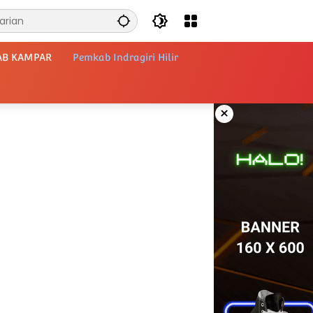
AB KAMPAR
Pemkab Indragiri Hilir
×