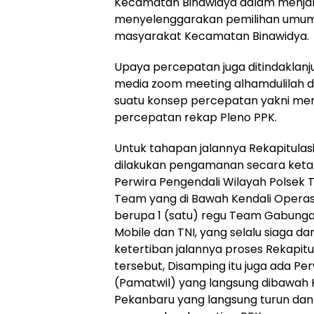
Kecamatan Binawidya dalam menjal
menyelenggarakan pemilihan umum 
masyarakat Kecamatan Binawidya.
Upaya percepatan juga ditindaklanj
media zoom meeting alhamdulilah da
suatu konsep percepatan yakni me
percepatan rekap Pleno PPK.
Untuk tahapan jalannya Rekapitulasi
dilakukan pengamanan secara keta
Perwira Pengendali Wilayah Polsek 
Team yang di Bawah Kendali Operasi
berupa 1 (satu) regu Team Gabungan
Mobile dan TNI, yang selalu siaga 
ketertiban jalannya proses Rekapitu
tersebut, Disamping itu juga ada P
(Pamatwil) yang langsung dibawah
Pekanbaru yang langsung turun da