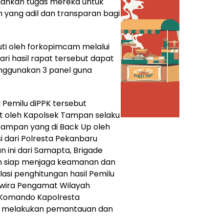
ankan tugas mereka untuk
yang adil dan transparan bagi
uti oleh forkopimcam melalui
ri hasil rapat tersebut dapat
nggunakan 3 panel guna
 Pemilu diPPK tersebut
t oleh Kapolsek Tampan selaku
Tampan yang di Back Up oleh
 dari Polresta Pekanbaru
 ini dari Samapta, Brigade
dan siap menjaga keamanan dan
lasi penghitungan hasil Pemilu
erwira Pengamat Wilayah
 Komando Kapolresta
n melakukan pemantauan dan