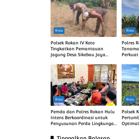
Riau
Riau
Polsek Rokan IV Koto
Polres 
Tingkatkan Pemantauan
Tanaman
Jagung Desa Sikebau Jaya
Perkua
sebagai Dukungan terhadap
Pangan 
Ketahanan Pangan Nasional
Riau
Riau
Pemda dan Polres Rokan Hulu
Polsek 
Intens Berkoordinasi untuk
Pertumb
Penyusunan Perda Lingkungan
Optimal,
dan Penanaman Pohon Guna
Pangan
Mendukung Program Green
Pangan 
Tinggalkan Balasan