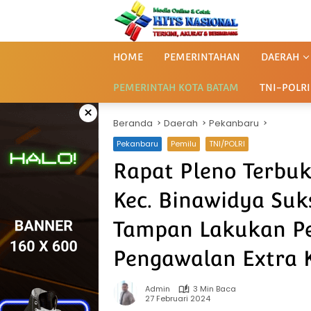
Langsung
ke
konten
HOME
PEMERINTAHAN
DAERAH
PEMERINTAH KOTA BATAM
TNI-POLRI
×
Beranda
Daerah
Pekanbaru
Pekanbaru
Pemilu
TNI/POLRI
Rapat Pleno Terbuk
Kec. Binawidya Suks
Tampan Lakukan P
Pengawalan Extra 
Admin
3 Min Baca
27 Februari 2024