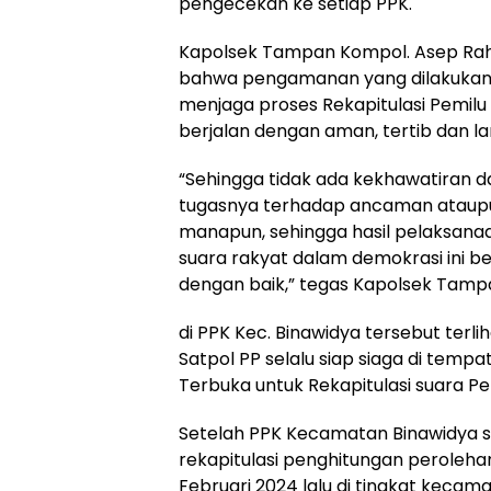
pengecekan ke setiap PPK.
Kapolsek Tampan Kompol. Asep Ra
bahwa pengamanan yang dilakukan 
menjaga proses Rekapitulasi Pemilu
berjalan dengan aman, tertib dan la
“Sehingga tidak ada kekhawatiran d
tugasnya terhadap ancaman ataupun
manapun, sehingga hasil pelaksanaa
suara rakyat dalam demokrasi ini b
dengan baik,” tegas Kapolsek Tamp
di PPK Kec. Binawidya tersebut terlih
Satpol PP selalu siap siaga di temp
Terbuka untuk Rekapitulasi suara Pe
Setelah PPK Kecamatan Binawidya s
rekapitulasi penghitungan peroleha
Februari 2024 lalu di tingkat kecam