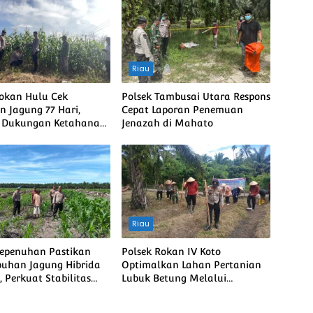
Riau
Rokan Hulu Cek
Polsek Tambusai Utara Respons
 Jagung 77 Hari,
Cepat Laporan Penemuan
t Dukungan Ketahanan
Jenazah di Mahato
Nasional
Riau
Kepenuhan Pastikan
Polsek Rokan IV Koto
uhan Jagung Hibrida
Optimalkan Lahan Pertanian
 Perkuat Stabilitas
Lubuk Betung Melalui
 Menuju Ketahanan
Penanaman Jagung, Dukung
Nasional
Swasembada Pangan Nasional