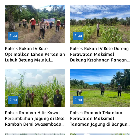
Riau
Riau
Polsek Rokan IV Koto
Polsek Rokan IV Koto Dorong
Optimalkan Lahan Pertanian
Perawatan Maksimal
Lubuk Betung Melalui
Dukung Ketahanan Pangan
Penanaman Jagung, Dukung
Nasional Desa Lubuk
Swasembada Pangan
bendahara
Nasional
Riau
Riau
Polsek Rambah Hilir Kawal
Polsek Rambah Tekankan
Pertumbuhan Jagung di Desa
Perawatan Maksimal
Rambah Demi Swasembada
Tanaman Jagung di Bangun
Pangan Nasional
Purba Guna Memperkuat