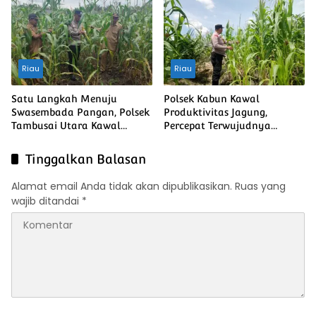
Ketahanan Pangan Nasional
Riau
Riau
Satu Langkah Menuju
Polsek Kabun Kawal
Swasembada Pangan, Polsek
Produktivitas Jagung,
Tambusai Utara Kawal
Percepat Terwujudnya
Jagung Mahato Sakti Meski
Swasembada Pangan
Diuji Curah Hujan
Nasional
Tinggalkan Balasan
Alamat email Anda tidak akan dipublikasikan.
Ruas yang
wajib ditandai
*