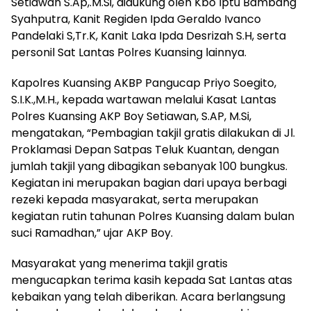
Setiawan S.Ap,.M.Si, didukung oleh Kbo Iptu Bambang
Syahputra, Kanit Regiden Ipda Geraldo Ivanco
Pandelaki S,Tr.K, Kanit Laka Ipda Desrizah S.H, serta
personil Sat Lantas Polres Kuansing lainnya.
Kapolres Kuansing AKBP Pangucap Priyo Soegito,
S.I.K.,M.H., kepada wartawan melalui Kasat Lantas
Polres Kuansing AKP Boy Setiawan, S.AP, M.Si,
mengatakan, “Pembagian takjil gratis dilakukan di Jl.
Proklamasi Depan Satpas Teluk Kuantan, dengan
jumlah takjil yang dibagikan sebanyak 100 bungkus.
Kegiatan ini merupakan bagian dari upaya berbagi
rezeki kepada masyarakat, serta merupakan
kegiatan rutin tahunan Polres Kuansing dalam bulan
suci Ramadhan,” ujar AKP Boy.
Masyarakat yang menerima takjil gratis
mengucapkan terima kasih kepada Sat Lantas atas
kebaikan yang telah diberikan. Acara berlangsung