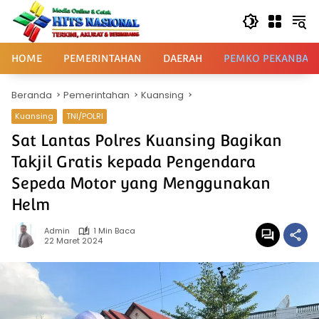
Langsung
ke
konten
HOME
PEMERINTAHAN
DAERAH
PEMKO PEKANBAR
Beranda
Pemerintahan
Kuansing
Kuansing
TNI/POLRI
Sat Lantas Polres Kuansing Bagikan
Takjil Gratis kepada Pengendara
Sepeda Motor yang Menggunakan
Helm
Admin
1 Min Baca
22 Maret 2024