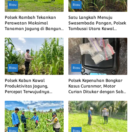
Riau
Riau
Polsek Rambah Tekankan
Satu Langkah Menuju
Perawatan Maksimal
Swasembada Pangan, Polsek
Tanaman Jagung di Bangun
Tambusai Utara Kawal
Purba Guna Memperkuat
Jagung Mahato Sakti Meski
Ketahanan Pangan Nasional
Diuji Curah Hujan
Riau
Riau
Polsek Kabun Kawal
Polsek Kepenuhan Bongkar
Produktivitas Jagung,
Kasus Curanmor, Motor
Percepat Terwujudnya
Curian Ditukar dengan Sabu
Swasembada Pangan
2,35 Gram
Nasional
Riau
Riau