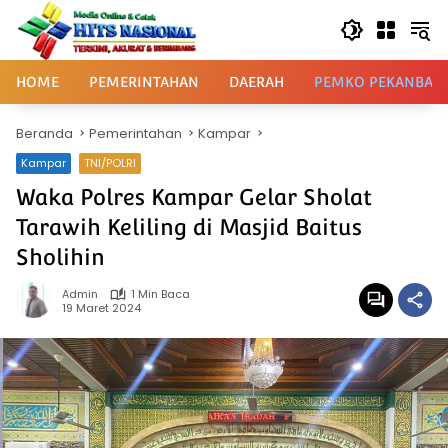
Langsung
ke
konten
HOME
PEMERINTAHAN
DAERAH
PEMKO PEKANBAR
Beranda
Pemerintahan
Kampar
Kampar
TNI/POLRI
Waka Polres Kampar Gelar Sholat
Tarawih Keliling di Masjid Baitus
Sholihin
Admin
1 Min Baca
19 Maret 2024