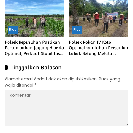
Pohon Guna Mendukung
Program Green Policing
Riau
Riau
Polsek Kepenuhan Pastikan
Polsek Rokan IV Koto
Pertumbuhan Jagung Hibrida
Optimalkan Lahan Pertanian
Optimal, Perkuat Stabilitas
Lubuk Betung Melalui
Pangan Menuju Ketahanan
Penanaman Jagung, Dukung
Pangan Nasional
Swasembada Pangan
Tinggalkan Balasan
Nasional
Alamat email Anda tidak akan dipublikasikan.
Ruas yang
wajib ditandai
*