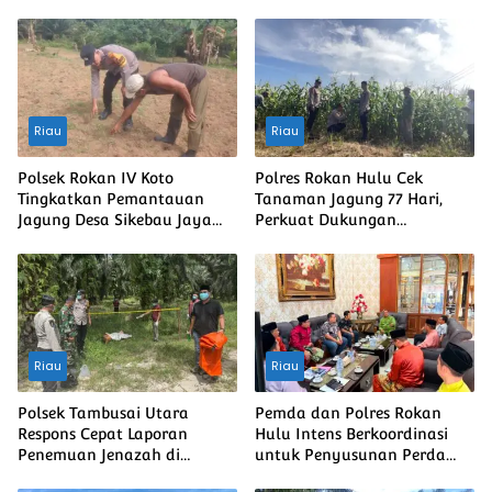
Riau
Riau
Polsek Rokan IV Koto
Polres Rokan Hulu Cek
Tingkatkan Pemantauan
Tanaman Jagung 77 Hari,
Jagung Desa Sikebau Jaya
Perkuat Dukungan
sebagai Dukungan terhadap
Ketahanan Pangan Nasional
Ketahanan Pangan
Nasional
Riau
Riau
Polsek Tambusai Utara
Pemda dan Polres Rokan
Respons Cepat Laporan
Hulu Intens Berkoordinasi
Penemuan Jenazah di
untuk Penyusunan Perda
Mahato
Lingkungan dan Penanaman