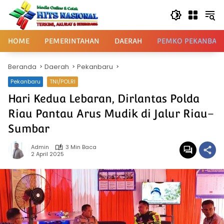
Langsung
ke
konten
HOME
PEMERINTAHAN
DAERAH
PEMKO PEKANBAR
Beranda
Daerah
Pekanbaru
Pekanbaru
TNI/POLRI
Hari Kedua Lebaran, Dirlantas Polda
Riau Pantau Arus Mudik di Jalur Riau–
Sumbar
Admin
3 Min Baca
2 April 2025