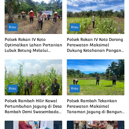
Riau
Riau
Polsek Rokan IV Koto
Polsek Rokan IV Koto Dorong
Optimalkan Lahan Pertanian
Perawatan Maksimal
Lubuk Betung Melalui
Dukung Ketahanan Pangan
Penanaman Jagung, Dukung
Nasional Desa Lubuk
Swasembada Pangan
bendahara
Nasional
Riau
Riau
Polsek Rambah Hilir Kawal
Polsek Rambah Tekankan
Pertumbuhan Jagung di Desa
Perawatan Maksimal
Rambah Demi Swasembada
Tanaman Jagung di Bangun
Pangan Nasional
Purba Guna Memperkuat
Ketahanan Pangan Nasional