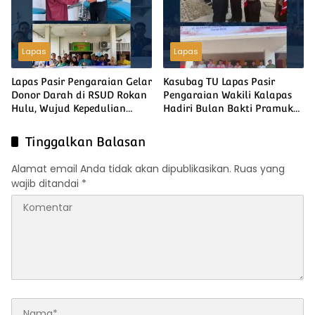
Lapas
Lapas
Lapas Pasir Pengaraian Gelar
Kasubag TU Lapas Pasir
Donor Darah di RSUD Rokan
Pengaraian Wakili Kalapas
Hulu, Wujud Kepedulian
Hadiri Bulan Bakti Pramuka
Sesama Sambut HUT ke-81
2026 Tingkat Kabupaten
Kemerdekaan RI
Rokan Hulu
Tinggalkan Balasan
Alamat email Anda tidak akan dipublikasikan.
Ruas yang
wajib ditandai
*