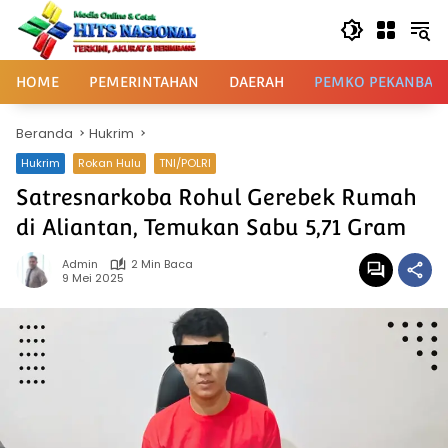
Langsung
ke
konten
HOME
PEMERINTAHAN
DAERAH
PEMKO PEKANBAR
Beranda
Hukrim
Hukrim
Rokan Hulu
TNI/POLRI
Satresnarkoba Rohul Gerebek Rumah
di Aliantan, Temukan Sabu 5,71 Gram
Admin
2 Min Baca
9 Mei 2025