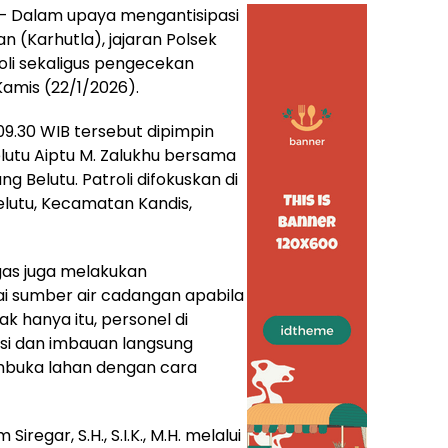
– Dalam upaya mengantisipasi
n (Karhutla), jajaran Polsek
oli sekaligus pengecekan
Kamis (22/1/2026).
 09.30 WIB tersebut dipimpin
utu Aiptu M. Zalukhu bersama
 Belutu. Patroli difokuskan di
lutu, Kecamatan Kandis,
ugas juga melakukan
i sumber air cadangan apabila
k hanya itu, personel di
asi dan imbauan langsung
mbuka lahan dengan cara
regar, S.H., S.I.K., M.H. melalui