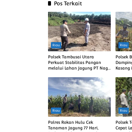
Pos Terkait
Riau
Riau
Polsek Tambusai Utara
Polsek 
Perkuat Stabilitas Pangan
Damping
melalui Lahan Jagung PT Naga
Kasang
Mas, Dukung Ketahanan
Swasem
Pangan Nasional
Riau
Riau
Polres Rokan Hulu Cek
Polsek 
Tanaman Jagung 77 Hari,
Cepat L