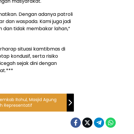
engah masyarakat.
atikan. Dengan adanya patroli
dar dan waspada. Kami juga jadi
n dan tidak membakar lahan,”
berharap situasi kamtibmas di
p kondusif, serta risiko
cegah sejak dini dengan
t.***
 Pemkab Rohul, Masjid Agung
ih Representatif