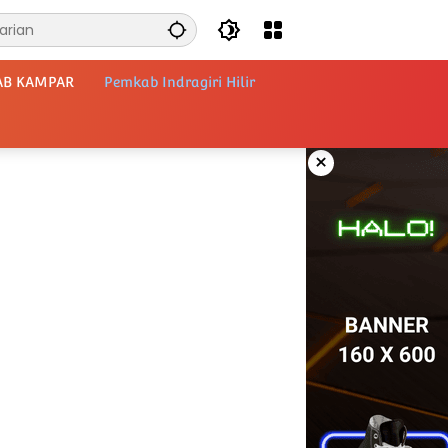
AB KAMPAR
Pemkab Indragiri Hilir
×