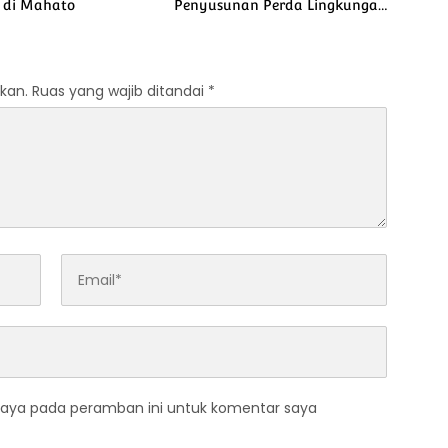
 di Mahato
Penyusunan Perda Lingkungan
dan Penanaman Pohon Guna
Mendukung Program Green
Policing
kan.
Ruas yang wajib ditandai
*
saya pada peramban ini untuk komentar saya