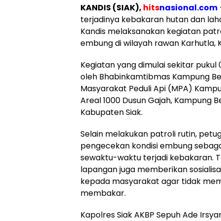
KANDIS (SIAK),
hits
nasional.com
terjadinya kebakaran hutan dan laha
Kandis melaksanakan kegiatan patr
embung di wilayah rawan Karhutla, 
Kegiatan yang dimulai sekitar pukul
oleh Bhabinkamtibmas Kampung Bel
Masyarakat Peduli Api (MPA) Kampung
Areal 1000 Dusun Gajah, Kampung Be
Kabupaten Siak.
Selain melakukan patroli rutin, pet
pengecekan kondisi embung sebaga
sewaktu-waktu terjadi kebakaran. Ta
lapangan juga memberikan sosialis
kepada masyarakat agar tidak me
membakar.
Kapolres Siak AKBP Sepuh Ade Irsyam Si