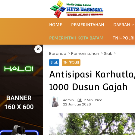
Langsung
ke
konten
HOME
PEMERINTAHAN
DAERAH
PEMERINTAH KOTA BATAM
TNI-POLRI
×
Beranda
Pemerintahan
Siak
Siak
TNI/POLRI
Antisipasi Karhutla
1000 Dusun Gajah
Admin
2 Min Baca
22 Januari 2026