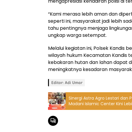
mengapresiasi kehadiran polisi di t
“Kami merasa lebih aman dan diperh
seperti ini, masyarakat jadi lebih sa
tahu pentingnya menjaga lingkunga
ungkap warga setempat.
Melalui kegiatan ini, Polsek Kandis 
wilayah hukum Kecamatan Kandis teta
kebakaran hutan dan lahan dapat di
meningkatnya kesadaran masyaraka
Editor: Adi Umar
Sinergi Astra Agro Lestari dan
Madani Islamic Center Kini Leb