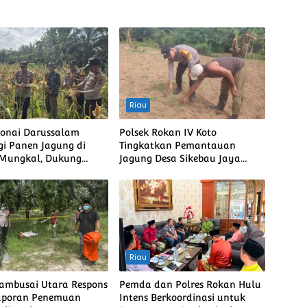
Riau
Bonai Darussalam
Polsek Rokan IV Koto
i Panen Jagung di
Tingkatkan Pemantauan
 Mungkal, Dukung
Jagung Desa Sikebau Jaya
bada Pangan Nasional
sebagai Dukungan terhadap
Ketahanan Pangan Nasional
Riau
Tambusai Utara Respons
Pemda dan Polres Rokan Hulu
aporan Penemuan
Intens Berkoordinasi untuk