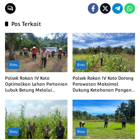
Pos Terkait
Riau
Riau
Polsek Rokan IV Koto
Polsek Rokan IV Koto Dorong
Optimalkan Lahan Pertanian
Perawatan Maksimal
Lubuk Betung Melalui
Dukung Ketahanan Pangan
Penanaman Jagung, Dukung
Nasional Desa Lubuk
Swasembada Pangan
bendahara
Nasional
Riau
Riau