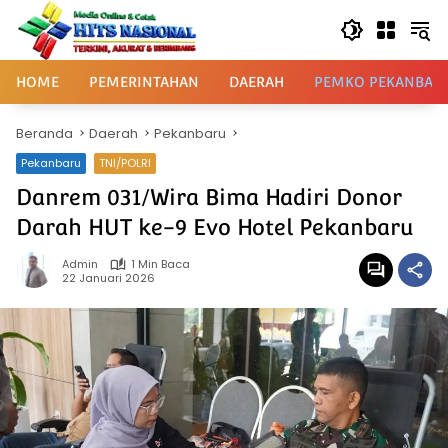
Langsung
ke
konten
HOME
PEMERINTAHAN
DAERAH
PEMKO PEKANBAR
Beranda
Daerah
Pekanbaru
Pekanbaru
TNI/POLRI
Danrem 031/Wira Bima Hadiri Donor
Darah HUT ke-9 Evo Hotel Pekanbaru
Admin
1 Min Baca
22 Januari 2026