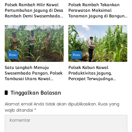
Polsek Rambah Hilir Kawal
Polsek Rambah Tekankan
Pertumbuhan Jagung di Desa
Perawatan Maksimal
Rambah Demi Swasembada
Tanaman Jagung di Bangun
Pangan Nasional
Purba Guna Memperkuat
Ketahanan Pangan Nasional
Riau
Riau
Satu Langkah Menuju
Polsek Kabun Kawal
Swasembada Pangan, Polsek
Produktivitas Jagung,
Tambusai Utara Kawal
Percepat Terwujudnya
Jagung Mahato Sakti Meski
Swasembada Pangan
Diuji Curah Hujan
Nasional
Tinggalkan Balasan
Alamat email Anda tidak akan dipublikasikan.
Ruas yang
wajib ditandai
*