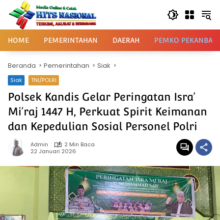
Langsung
ke
konten
HOME
PEMERINTAHAN
DAERAH
PEMKO PEKANBAR
Beranda
Pemerintahan
Siak
Siak
TNI/POLRI
Polsek Kandis Gelar Peringatan Isra’
Mi’raj 1447 H, Perkuat Spirit Keimanan
dan Kepedulian Sosial Personel Polri
Admin
2 Min Baca
22 Januari 2026