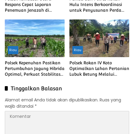
Respons Cepat Laporan
Hulu Intens Berkoordinasi
Penemuan Jenazah di
untuk Penyusunan Perda
Mahato
Lingkungan dan Penanaman
Pohon Guna Mendukung
Program Green Policing
Riau
Riau
Polsek Kepenuhan Pastikan
Polsek Rokan IV Koto
Pertumbuhan Jagung Hibrida
Optimalkan Lahan Pertanian
Optimal, Perkuat Stabilitas
Lubuk Betung Melalui
Pangan Menuju Ketahanan
Penanaman Jagung, Dukung
Pangan Nasional
Swasembada Pangan
Tinggalkan Balasan
Nasional
Alamat email Anda tidak akan dipublikasikan.
Ruas yang
wajib ditandai
*