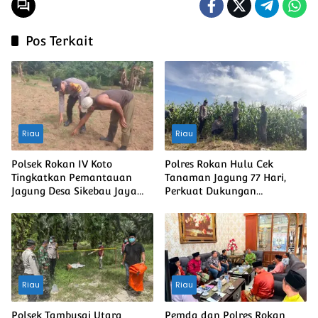
Pos Terkait
Riau
Riau
Polsek Rokan IV Koto
Polres Rokan Hulu Cek
Tingkatkan Pemantauan
Tanaman Jagung 77 Hari,
Jagung Desa Sikebau Jaya
Perkuat Dukungan
sebagai Dukungan terhadap
Ketahanan Pangan Nasional
Ketahanan Pangan
Nasional
Riau
Riau
Polsek Tambusai Utara
Pemda dan Polres Rokan