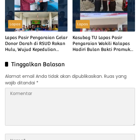
Lapas
Lapas
Lapas Pasir Pengaraian Gelar
Kasubag TU Lapas Pasir
Donor Darah di RSUD Rokan
Pengaraian Wakili Kalapas
Hulu, Wujud Kepedulian
Hadiri Bulan Bakti Pramuka
Sesama Sambut HUT ke-81
2026 Tingkat Kabupaten
Kemerdekaan RI
Rokan Hulu
Tinggalkan Balasan
Alamat email Anda tidak akan dipublikasikan.
Ruas yang
wajib ditandai
*