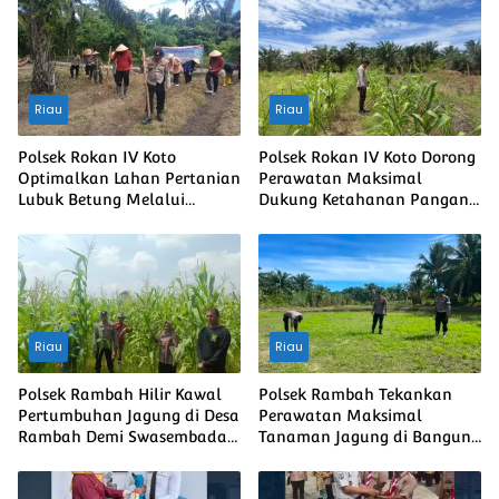
Riau
Riau
Polsek Rokan IV Koto
Polsek Rokan IV Koto Dorong
Optimalkan Lahan Pertanian
Perawatan Maksimal
Lubuk Betung Melalui
Dukung Ketahanan Pangan
Penanaman Jagung, Dukung
Nasional Desa Lubuk
Swasembada Pangan
bendahara
Nasional
Riau
Riau
Polsek Rambah Hilir Kawal
Polsek Rambah Tekankan
Pertumbuhan Jagung di Desa
Perawatan Maksimal
Rambah Demi Swasembada
Tanaman Jagung di Bangun
Pangan Nasional
Purba Guna Memperkuat
Ketahanan Pangan Nasional