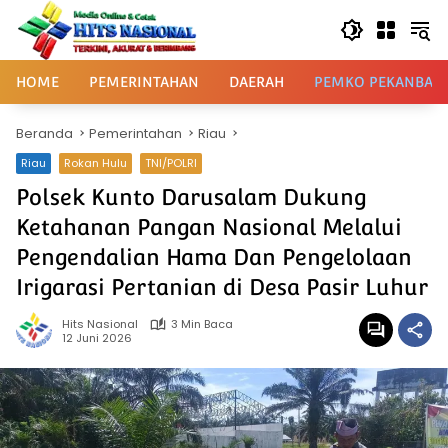
Langsung
ke
konten
HOME
PEMERINTAHAN
DAERAH
PEMKO PEKANBAR
Beranda
Pemerintahan
Riau
Riau
Rokan Hulu
TNI/POLRI
Polsek Kunto Darusalam Dukung
Ketahanan Pangan Nasional Melalui
Pengendalian Hama Dan Pengelolaan
Irigarasi Pertanian di Desa Pasir Luhur
Hits Nasional
3 Min Baca
12 Juni 2026