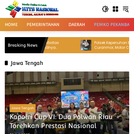
Langsung
ke
konten
HOME
PEMERINTAHAN
DAERAH
PEMKO PEKANBAR
k Kabun Kawal Produktivitas
Polsek Kepenuhan Bongka
Breaking News
ng, Percepat Terwujudnya
Curanmor, Motor Curian D
embada Pangan Nasional
Sabu 2,35 Gram
Jawa Tengah
Jawa Tengah
Kapolri Cup VI: Dua Polwan Riau
Torehkan Prestasi Nasional