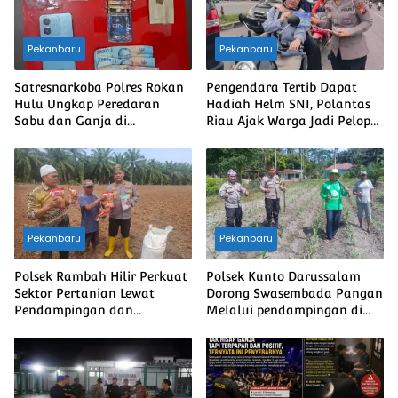
Pekanbaru
Pekanbaru
Satresnarkoba Polres Rokan
Pengendara Tertib Dapat
Hulu Ungkap Peredaran
Hadiah Helm SNI, Polantas
Sabu dan Ganja di
Riau Ajak Warga Jadi Pelopor
Kepenuhan Hulu, Dua Pria
Keselamatan
Diamankan
Pekanbaru
Pekanbaru
Polsek Rambah Hilir Perkuat
Polsek Kunto Darussalam
Sektor Pertanian Lewat
Dorong Swasembada Pangan
Pendampingan dan
Melalui pendampingan di
Monitoring, Dorong
Desa Pasir Luhur
Swasembada Pangan
Nasional