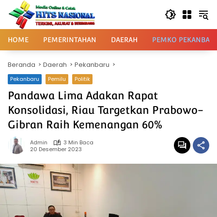
Langsung
ke
konten
HOME
PEMERINTAHAN
DAERAH
PEMKO PEKANBAR
Beranda
Daerah
Pekanbaru
Pekanbaru
Pemilu
Politik
Pandawa Lima Adakan Rapat
Konsolidasi, Riau Targetkan Prabowo-
Gibran Raih Kemenangan 60%
Admin
3 Min Baca
20 Desember 2023