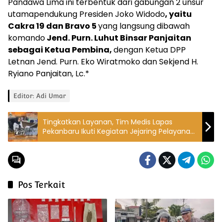
Pandawa Lima ini terbentuk dari gabungan 2 unsur
utamapendukung Presiden Joko Widodo
, yaitu
Cakra 19 dan Bravo 5
yang langsung dibawah
komando
Jend. Purn. Luhut Binsar Panjaitan
sebagai
Ketua Pembina,
dengan Ketua DPP
Letnan Jend. Purn. Eko Wiratmoko dan Sekjend H.
Ryiano Panjaitan, Lc.*
Editor: Adi Umar
Tingkatkan Layanan, Tim Medis Lapas
Pekanbaru Ikuti Kegiatan Jejaring Pelayanan
Kesehatan Terintegrasi Dan Terakreditasi
Pos Terkait