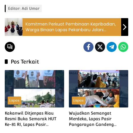
Editor: Adi Umar
Komitmen Perkuat Pembinaan Kepribadian,
Warga Binaan Lapas Pekanbaru Jalani
Ibadah di Cetiya Dharma Bakti
Pos Terkait
Lapas
Lapas
Kakanwil Ditjenpas Riau
Wujudkan Semangat
Resmi Buka Semarak HUT
Merdeka, Lapas Pasir
Ke-81 RI, Lapas Pasir
Pangarayan Gandeng
Pangarayan Turunkan Tim
Puskesmas Rambah Layani