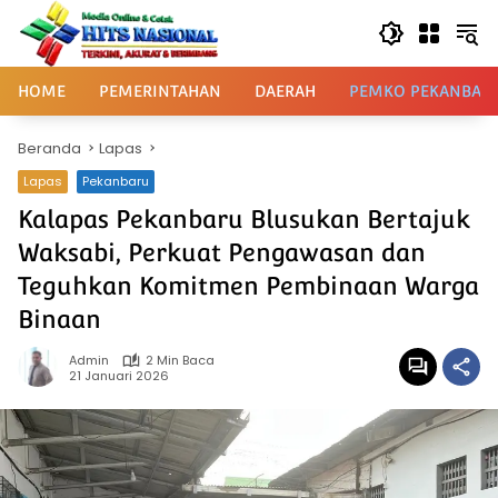
Langsung
ke
konten
HOME
PEMERINTAHAN
DAERAH
PEMKO PEKANBAR
Beranda
Lapas
Lapas
Pekanbaru
Kalapas Pekanbaru Blusukan Bertajuk
Waksabi, Perkuat Pengawasan dan
Teguhkan Komitmen Pembinaan Warga
Binaan
Admin
2 Min Baca
21 Januari 2026