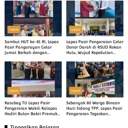
Terbaik di Kakanwil Cup Mini
Pemeriksaan Kesehatan
Soccer
Gratis
Lapas
Lapas
Sambut HUT ke-81 RI, Lapas
Lapas Pasir Pengaraian Gelar
Pasir Pangarayan Gelar
Donor Darah di RSUD Rokan
Jumat Berkah dengan
Hulu, Wujud Kepedulian
Berbagi Sembako kepada
Sesama Sambut HUT ke-81
Warga Kurang Mampu
Kemerdekaan RI
Lapas
Lapas
Kasubag TU Lapas Pasir
Sebanyak 80 Warga Binaan
Pengaraian Wakili Kalapas
Ikuti Sidang TPP, Lapas Pasir
Hadiri Bulan Bakti Pramuka
Pengaraian Tegaskan
2026 Tingkat Kabupaten
Pengurusan Integrasi Gratis
Rokan Hulu
Tanpa Dipungut Biaya
Tinggalkan Balasan