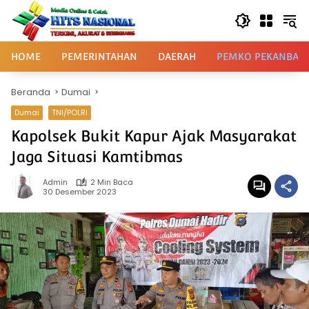
Langsung
ke
konten
HOME
PEMERINTAHAN
DAERAH
PEMKO PEKANBAR
Beranda
Dumai
Dumai
TNI/POLRI
Kapolsek Bukit Kapur Ajak Masyarakat
Jaga Situasi Kamtibmas
Admin
2 Min Baca
30 Desember 2023