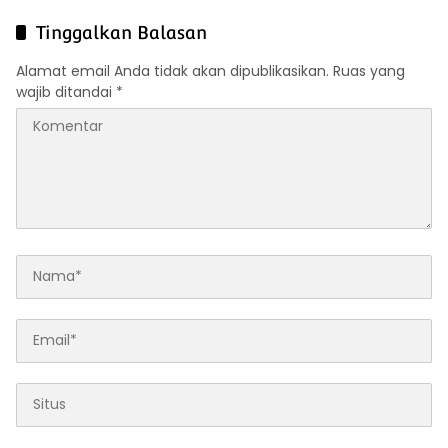
Terwujudnya Swasembada
Gelar Razia Gabungan,
Pangan Nasional
Seluruh Hasil Tes Urine
Tinggalkan Balasan
Negatif
Alamat email Anda tidak akan dipublikasikan.
Ruas yang
wajib ditandai
*