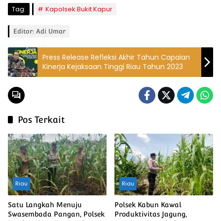
Tag:
Kapolsek Bukit Kapur
Editor: Adi Umar
Press Release Refleksi Akhir Tahun Capaian
Kinerja Kejaksaan Tinggi Riau Tahun 2023
Pos Terkait
Riau
Riau
Satu Langkah Menuju
Polsek Kabun Kawal
Swasembada Pangan, Polsek
Produktivitas Jagung,