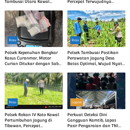
Tambusai Utara Kawal
Percepat Terwujudnya
Jagung Mahato Sakti Meski
Swasembada Pangan
Diuji Curah Hujan
Nasional
Riau
Riau
Polsek Kepenuhan Bongkar
Polsek Tambusai Pastikan
Kasus Curanmor, Motor
Perawatan Jagung Desa
Curian Ditukar dengan Sabu
Batas Optimal, Wujud Nyata
2,35 Gram
Ketahanan Pangan Nasional
Riau
Lapas
Polsek Rokan IV Koto Kawal
Perkuat Deteksi Dini
Pertumbuhan Jagung di
Gangguan Kamtib, Lapas
Tibawan, Percepat
Pasir Pengaraian dan TNI