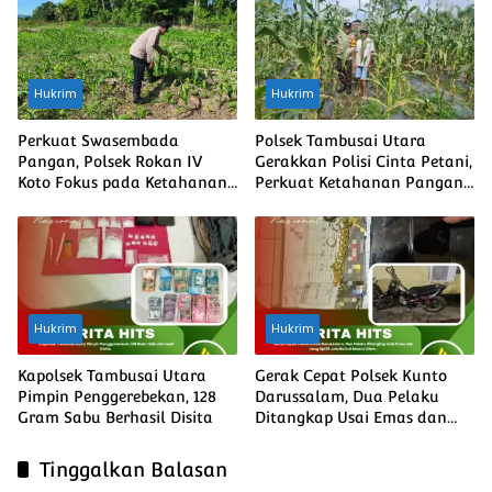
Hukrim
Hukrim
Perkuat Swasembada
Polsek Tambusai Utara
Pangan, Polsek Rokan IV
Gerakkan Polisi Cinta Petani,
Koto Fokus pada Ketahanan
Perkuat Ketahanan Pangan
Ekonomi
dan Harkamtibmas
Hukrim
Hukrim
Kapolsek Tambusai Utara
Gerak Cepat Polsek Kunto
Pimpin Penggerebekan, 128
Darussalam, Dua Pelaku
Gram Sabu Berhasil Disita
Ditangkap Usai Emas dan
Uang Rp135 Juta Raib di
Muara Dilam
Tinggalkan Balasan