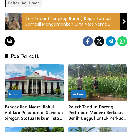
Editor: Adi Umar
Tim Tabur (Tangkap Buron) Kejati Sumsel
Berhasil Mengamankan DPO Atas Nama
Terpidana Yeni Verawati Binti Zakarni
Pos Terkait
Hukrim
Hukrim
Pengadilan Negeri Rohul
Polsek Tandun Dorong
Alihkan Penahanan Sariman
Pertanian Modern Berbasis
Siregar, Status Hukum Tetap
Benih Unggul untuk Perkuat
Berjalan
Ketahanan Pangan Nasional