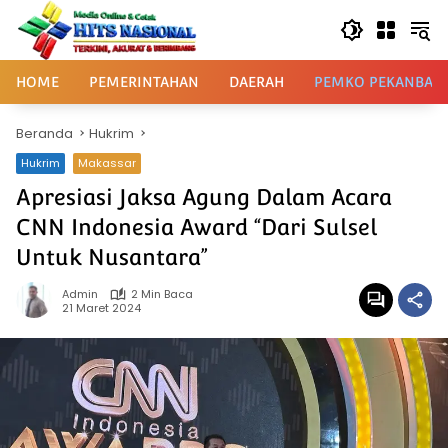
Langsung
ke
konten
HOME
PEMERINTAHAN
DAERAH
PEMKO PEKANBAR
Beranda
Hukrim
Hukrim
Makassar
Apresiasi Jaksa Agung Dalam Acara
CNN Indonesia Award “Dari Sulsel
Untuk Nusantara”
Admin
2 Min Baca
21 Maret 2024