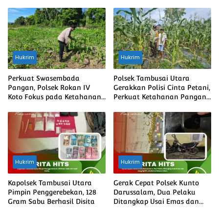
Berjalan
Ketahanan Pangan Nasional
Hukrim
Hukrim
Perkuat Swasembada
Polsek Tambusai Utara
Pangan, Polsek Rokan IV
Gerakkan Polisi Cinta Petani,
Koto Fokus pada Ketahanan
Perkuat Ketahanan Pangan
Ekonomi
dan Harkamtibmas
Hukrim
Hukrim
Kapolsek Tambusai Utara
Gerak Cepat Polsek Kunto
Pimpin Penggerebekan, 128
Darussalam, Dua Pelaku
Gram Sabu Berhasil Disita
Ditangkap Usai Emas dan
Uang Rp135 Juta Raib di