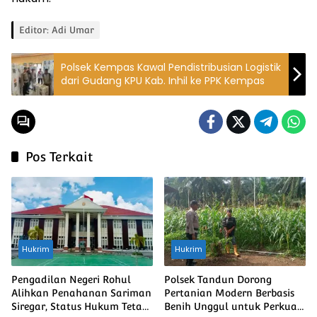
Editor: Adi Umar
Polsek Kempas Kawal Pendistribusian Logistik
dari Gudang KPU Kab. Inhil ke PPK Kempas
Pos Terkait
Hukrim
Hukrim
Pengadilan Negeri Rohul
Polsek Tandun Dorong
Alihkan Penahanan Sariman
Pertanian Modern Berbasis
Siregar, Status Hukum Tetap
Benih Unggul untuk Perkuat