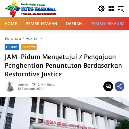
Langsung
ke
konten
HOME
PEMERINTAHAN
DAERAH
PEMKO PEKANBAR
Beranda
Hukrim
Hukrim
Jakarta
JAM-Pidum Menyetujui 7 Pengajuan
Penghentian Penuntutan Berdasarkan
Restorative Justice
Admin
2 Min Baca
12 Februari 2024