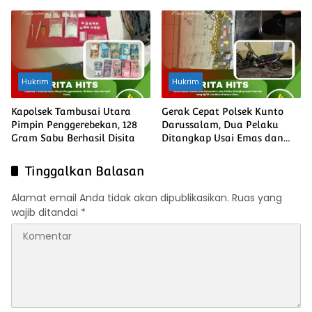
Ekonomi
dan Harkamtibmas
Hukrim
Hukrim
Kapolsek Tambusai Utara
Gerak Cepat Polsek Kunto
Pimpin Penggerebekan, 128
Darussalam, Dua Pelaku
Gram Sabu Berhasil Disita
Ditangkap Usai Emas dan
Uang Rp135 Juta Raib di
Muara Dilam
Tinggalkan Balasan
Alamat email Anda tidak akan dipublikasikan.
Ruas yang
wajib ditandai
*