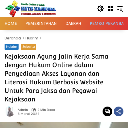
Langsung
ke
konten
HOME
PEMERINTAHAN
DAERAH
PEMKO PEKANBAR
Beranda
Hukrim
Hukrim
Jakarta
Kejaksaan Agung Jalin Kerja Sama
dengan Hukum Online dalam
Penyediaan Akses Layanan dan
Literasi Hukum Berbasis Website
Untuk Para Jaksa dan Pegawai
Kejaksaan
Admin
2 Min Baca
3 Maret 2024