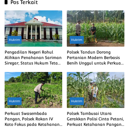
Pos Terkait
Hukrim
Hukrim
Pengadilan Negeri Rohul
Polsek Tandun Dorong
Alihkan Penahanan Sariman
Pertanian Modern Berbasis
Siregar, Status Hukum Tetap
Benih Unggul untuk Perkuat
Berjalan
Ketahanan Pangan Nasional
Hukrim
Hukrim
Perkuat Swasembada
Polsek Tambusai Utara
Pangan, Polsek Rokan IV
Gerakkan Polisi Cinta Petani,
Koto Fokus pada Ketahanan
Perkuat Ketahanan Pangan