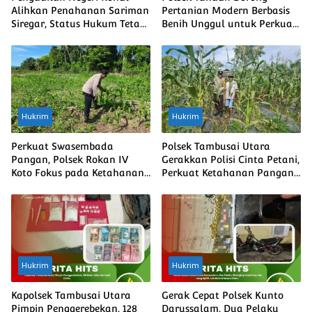
Alihkan Penahanan Sariman
Pertanian Modern Berbasis
Siregar, Status Hukum Tetap
Benih Unggul untuk Perkuat
Berjalan
Ketahanan Pangan Nasional
Hukrim
Hukrim
Perkuat Swasembada
Polsek Tambusai Utara
Pangan, Polsek Rokan IV
Gerakkan Polisi Cinta Petani,
Koto Fokus pada Ketahanan
Perkuat Ketahanan Pangan
Ekonomi
dan Harkamtibmas
Hukrim
Hukrim
Kapolsek Tambusai Utara
Gerak Cepat Polsek Kunto
Pimpin Penggerebekan, 128
Darussalam, Dua Pelaku