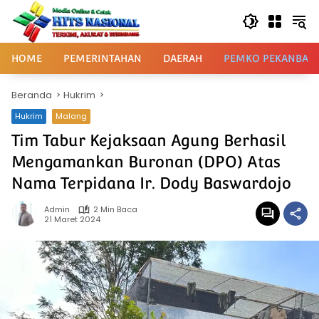
Langsung
ke
konten
HOME
PEMERINTAHAN
DAERAH
PEMKO PEKANBAR
Beranda
Hukrim
Hukrim
Malang
Tim Tabur Kejaksaan Agung Berhasil
Mengamankan Buronan (DPO) Atas
Nama Terpidana Ir. Dody Baswardojo
Admin
2 Min Baca
21 Maret 2024