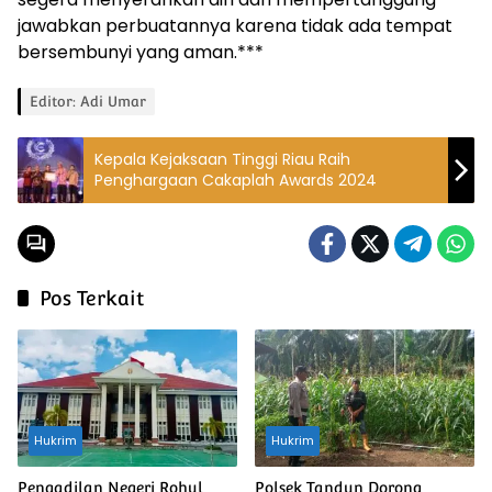
jawabkan perbuatannya karena tidak ada tempat
bersembunyi yang aman.***
Editor: Adi Umar
Kepala Kejaksaan Tinggi Riau Raih
Penghargaan Cakaplah Awards 2024
Pos Terkait
Hukrim
Hukrim
Pengadilan Negeri Rohul
Polsek Tandun Dorong