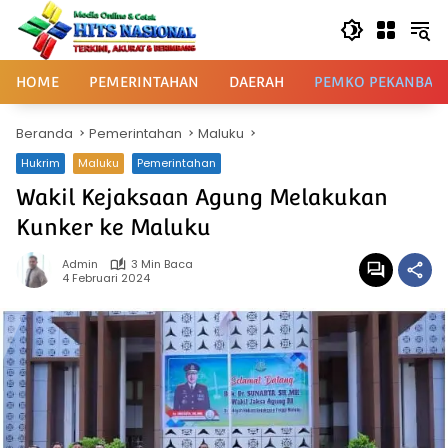
Langsung
ke
konten
HOME
PEMERINTAHAN
DAERAH
PEMKO PEKANBAR
Beranda
Pemerintahan
Maluku
Hukrim
Maluku
Pemerintahan
Wakil Kejaksaan Agung Melakukan
Kunker ke Maluku
Admin
3 Min Baca
4 Februari 2024