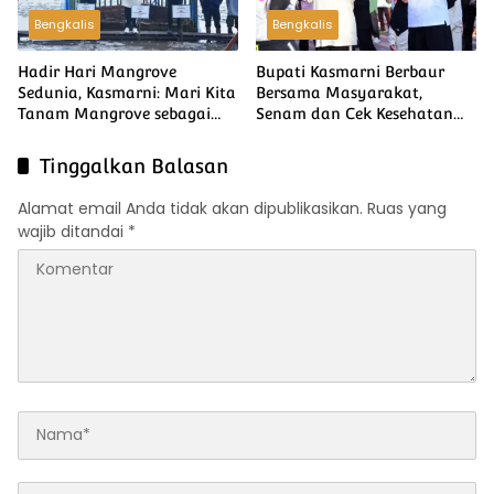
Bengkalis
Bengkalis
Hadir Hari Mangrove
Bupati Kasmarni Berbaur
Sedunia, Kasmarni: Mari Kita
Bersama Masyarakat,
Tanam Mangrove sebagai
Senam dan Cek Kesehatan
Langkah Nyata Jaga
Meriahkan Hari Jadi ke-514
Kelestarian Ekosistem dan
Bengkalis
Tinggalkan Balasan
Benteng Pesisir
Alamat email Anda tidak akan dipublikasikan.
Ruas yang
wajib ditandai
*