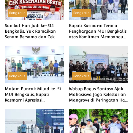
Bengkalis
Bengkalis
Sambut Hari Jadi ke-514
Bupati Kasmarni Terima
Bengkalis, Yuk Ramaikan
Penghargaan MUI Bengkalis
Senam Bersama dan Cek
atas Komitmen Membangun
Kesehatan Gratis di
Kemaslahatan Umat
Lapangan Tugu
Bengkalis
Bengkalis
Malam Puncak Milad ke-51
Wabup Bagus Santoso Ajak
MUI Bengkalis, Bupati
Mahasiswa Jaga Kelestarian
Kasmarni Apresiasi
Mangrove di Peringatan Hari
Pengabdian Ulama bagi
Mangrove Sedunia
Umat dan Daerah