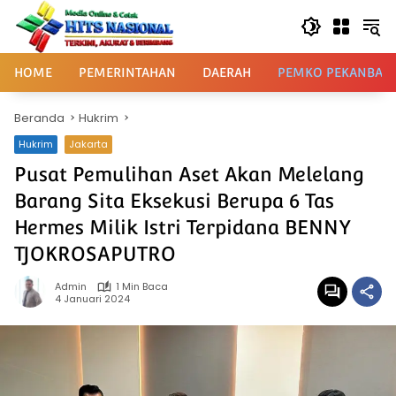
Langsung
ke
konten
HOME
PEMERINTAHAN
DAERAH
PEMKO PEKANBAR
Beranda
Hukrim
Hukrim
Jakarta
Pusat Pemulihan Aset Akan Melelang
Barang Sita Eksekusi Berupa 6 Tas
Hermes Milik Istri Terpidana BENNY
TJOKROSAPUTRO
Admin
1 Min Baca
4 Januari 2024