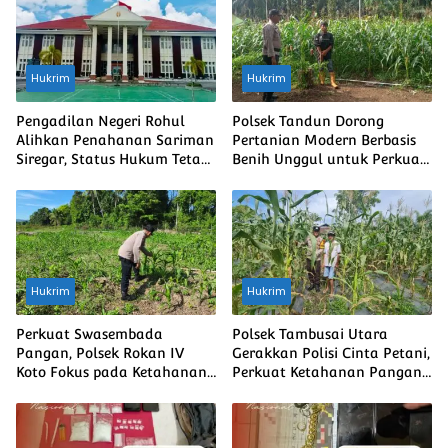
Hukrim
Hukrim
Pengadilan Negeri Rohul
Polsek Tandun Dorong
Alihkan Penahanan Sariman
Pertanian Modern Berbasis
Siregar, Status Hukum Tetap
Benih Unggul untuk Perkuat
Berjalan
Ketahanan Pangan Nasional
Hukrim
Hukrim
Perkuat Swasembada
Polsek Tambusai Utara
Pangan, Polsek Rokan IV
Gerakkan Polisi Cinta Petani,
Koto Fokus pada Ketahanan
Perkuat Ketahanan Pangan
Ekonomi
dan Harkamtibmas