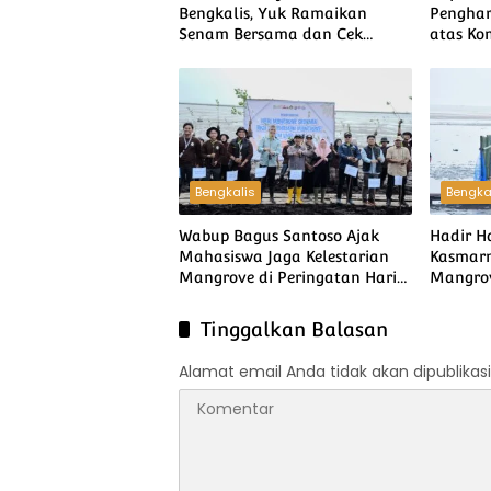
Bengkalis, Yuk Ramaikan
Penghar
Senam Bersama dan Cek
atas K
Kesehatan Gratis di Lapangan
Kemasl
Tugu
Bengkalis
Bengka
Wabup Bagus Santoso Ajak
Hadir H
Mahasiswa Jaga Kelestarian
Kasmarn
Mangrove di Peringatan Hari
Mangrov
Mangrove Sedunia
Nyata J
Ekosist
Tinggalkan Balasan
Alamat email Anda tidak akan dipublikasi