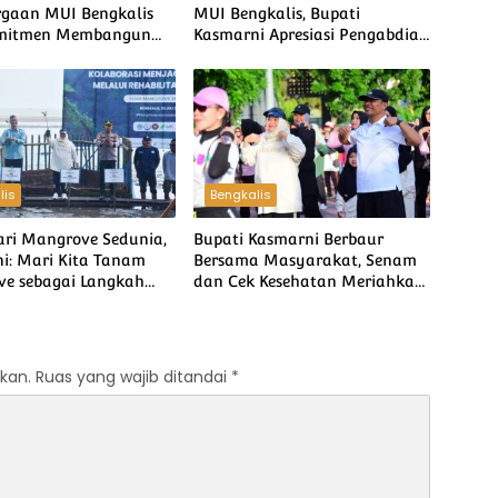
gaan MUI Bengkalis
MUI Bengkalis, Bupati
omitmen Membangun
Kasmarni Apresiasi Pengabdian
ahatan Umat
Ulama bagi Umat dan Daerah
lis
Bengkalis
ari Mangrove Sedunia,
Bupati Kasmarni Berbaur
i: Mari Kita Tanam
Bersama Masyarakat, Senam
e sebagai Langkah
dan Cek Kesehatan Meriahkan
aga Kelestarian
Hari Jadi ke-514 Bengkalis
em dan Benteng Pesisir
kan.
Ruas yang wajib ditandai
*