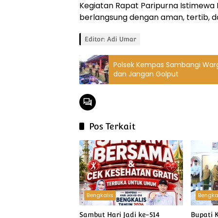
Kegiatan Rapat Paripurna Istimew
berlangsung dengan aman, tertib, d
Editor: Adi Umar
Polsek Kempas Sambangi Warga 
dan Jangan Golput
Pos Terkait
Bengkalis
Bengka
Sambut Hari Jadi ke-514
Bupati 