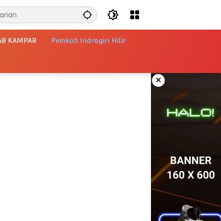
AB KAMPAR
Pemkab Indragiri Hilir
×