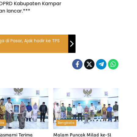
a DPRD Kabupaten Kampar
an lancar.***
di Pasar, Ajak hadir ke TPS
lis
Bengkalis
Kasmarni Terima
Malam Puncak Milad ke-51