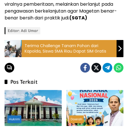
viralnya pemberitaan, melainkan berlanjut pada
pengawasan berkelanjutan agar Magetan benar-
benar bersih dari praktik judi.
(SGTA)
Editor: Adi Umar
Terima Challenge Tanam Pohon dari
Kapolda, Siswa SMA Riau Dapat SIM Gratis
Pos Terkait
Hukrim
Daerah