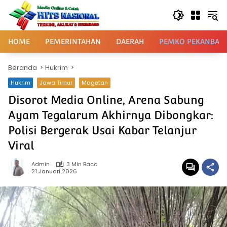
Langsung
ke
konten
HOME
PEMERINTAHAN
DAERAH
PEMKO PEKANBAR
Beranda
Hukrim
Hukrim
Jawa Timur
Magetan
Disorot Media Online, Arena Sabung
Ayam Tegalarum Akhirnya Dibongkar:
Polisi Bergerak Usai Kabar Telanjur
Viral
Admin
3 Min Baca
21 Januari 2026