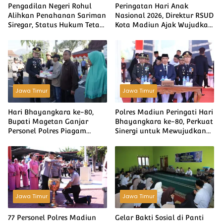
Pengadilan Negeri Rohul
Peringatan Hari Anak
Alihkan Penahanan Sariman
Nasional 2026, Direktur RSUD
Siregar, Status Hukum Tetap
Kota Madiun Ajak Wujudkan
Berjalan
Generasi Sehat dan Bahagia
Jawa Timur
Jawa Timur
Hari Bhayangkara ke-80,
Polres Madiun Peringati Hari
Bupati Magetan Ganjar
Bhayangkara ke-80, Perkuat
Personel Polres Piagam
Sinergi untuk Mewujudkan
Penghargaan atas
Kamtibmas yang Aman dan
Pengabdian Menjaga
Kondusif
Kamtibmas yg kondusif
Jawa Timur
Jawa Timur
77 Personel Polres Madiun
Gelar Bakti Sosial di Panti