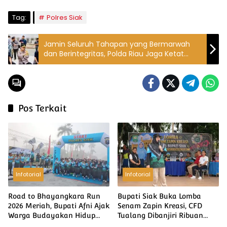
Tag:
Polres Siak
Jamin Seluruh Tahapan yang Bermarwah
dan Berintegritas, Polda Riau Jaga Ketat
Logistik Pemilu
Pos Terkait
Infotorial
Infotorial
Road to Bhayangkara Run
Bupati Siak Buka Lomba
2026 Meriah, Bupati Afni Ajak
Senam Zapin Kreasi, CFD
Warga Budayakan Hidup
Tualang Dibanjiri Ribuan
Sehat
Warga