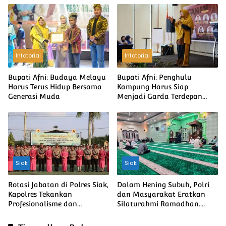
Infotorial
Infotorial
Bupati Afni: Budaya Melayu
Bupati Afni: Penghulu
Harus Terus Hidup Bersama
Kampung Harus Siap
Generasi Muda
Menjadi Garda Terdepan
Penyelesaian Konflik Agraria
Siak
Siak
Rotasi Jabatan di Polres Siak,
Dalam Hening Subuh, Polri
Kapolres Tekankan
dan Masyarakat Eratkan
Profesionalisme dan
Silaturahmi Ramadhan.
Pelayanan Humanis
Perkuat Kamtibmas