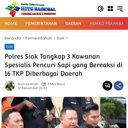
Langsung
ke
konten
HOME
PEMERINTAHAN
DAERAH
PEMKO PEKANBAR
Beranda
Pemerintahan
Siak
Siak
Polres Siak Tangkap 3 Kawanan
Spesialis Pencuri Sapi yang Bereaksi di
16 TKP Diberbagai Daerah
Nurhasanah
3 Min Baca
12 Desember 2023