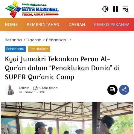
Langsung
ke
konten
HOME
PEMERINTAHAN
DAERAH
PEMKO PEKANBAR
Beranda
Daerah
Pekanbaru
Pekanbaru
Pendidikan
Kyai Jumakri Tekankan Peran Al-
Qur’an dalam “Penaklukan Dunia” di
SUPER Qur’anic Camp
Admin
2 Min Baca
19 Januari 2026