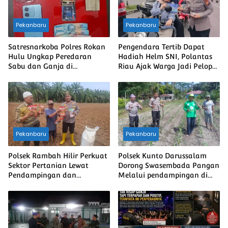
Pekanbaru
Pekanbaru
Satresnarkoba Polres Rokan
Pengendara Tertib Dapat
Hulu Ungkap Peredaran
Hadiah Helm SNI, Polantas
Sabu dan Ganja di
Riau Ajak Warga Jadi Pelopor
Kepenuhan Hulu, Dua Pria
Keselamatan
Diamankan
Pekanbaru
Pekanbaru
Polsek Rambah Hilir Perkuat
Polsek Kunto Darussalam
Sektor Pertanian Lewat
Dorong Swasembada Pangan
Pendampingan dan
Melalui pendampingan di
Monitoring, Dorong
Desa Pasir Luhur
Swasembada Pangan
Nasional