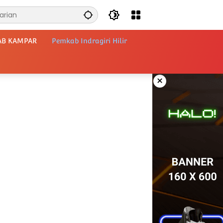
AB KAMPAR
Pemkab Indragiri Hilir
×