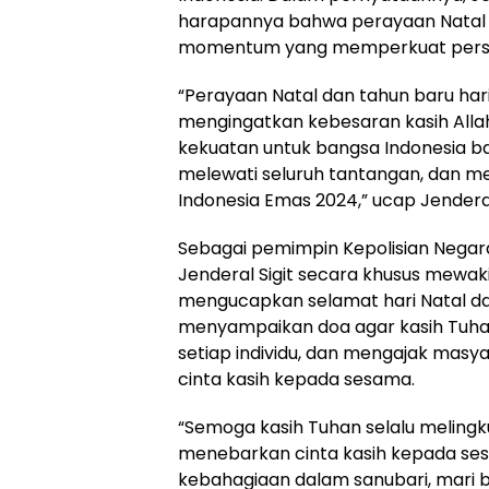
harapannya bahwa perayaan Natal 
momentum yang memperkuat persa
“Perayaan Natal dan tahun baru har
mengingatkan kebesaran kasih All
kekuatan untuk bangsa Indonesia ba
melewati seluruh tantangan, dan me
Indonesia Emas 2024,” ucap Jenderal 
Sebagai pemimpin Kepolisian Negara 
Jenderal Sigit secara khusus mewaki
mengucapkan selamat hari Natal dan
menyampaikan doa agar kasih Tuhan
setiap individu, dan mengajak mas
cinta kasih kepada sesama.
“Semoga kasih Tuhan selalu melingku
menebarkan cinta kasih kepada s
kebahagiaan dalam sanubari, mari 