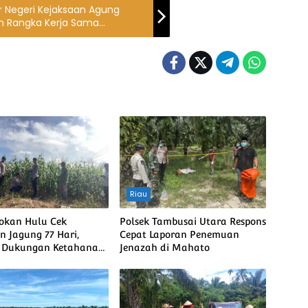
 Negeri Kejaksaan Agung
m Rangka Kerja Sama
mulihan Aset Lintas Negara
Riau
Rokan Hulu Cek
Polsek Tambusai Utara Respons
 Jagung 77 Hari,
Cepat Laporan Penemuan
t Dukungan Ketahanan
Jenazah di Mahato
Nasional