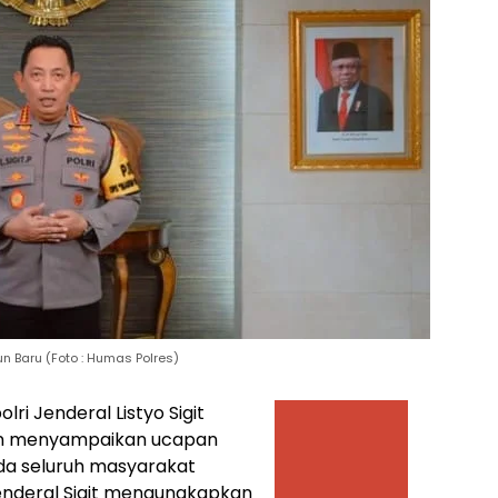
n Baru (Foto : Humas Polres)
lri Jenderal Listyo Sigit
n menyampaikan ucapan
da seluruh masyarakat
enderal Sigit mengungkapkan