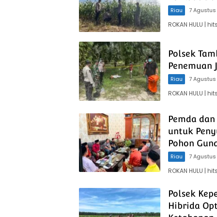
Riau
7 Agustus
ROKAN HULU | h
Polsek Tam
Penemuan J
Riau
7 Agustus
ROKAN HULU | hi
Pemda dan 
untuk Peny
Pohon Guna
Riau
7 Agustus
ROKAN HULU | hi
Polsek Kep
Hibrida Op