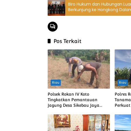
Biro Hukum dan Hubungan Luar
Berkunjung ke Hongkong Dala
Pemberantasan Korupsi dan Pe
Pos Terkait
Riau
Riau
Polsek Rokan IV Koto
Polres 
Tingkatkan Pemantauan
Tanaman
Jagung Desa Sikebau Jaya
Perkua
sebagai Dukungan terhadap
Pangan 
Ketahanan Pangan Nasional