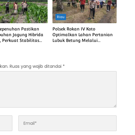
Riau
Kepenuhan Pastikan
Polsek Rokan IV Koto
uhan Jagung Hibrida
Optimalkan Lahan Pertanian
 Perkuat Stabilitas
Lubuk Betung Melalui
 Menuju Ketahanan
Penanaman Jagung, Dukung
Nasional
Swasembada Pangan Nasional
kan.
Ruas yang wajib ditandai
*