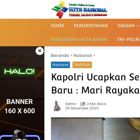
Langsung
ke
konten
HOME
PEMERINTAHAN
DAERAH
PEMERINTAH KOTA BATAM
TNI-POLRI
×
Beranda
Nasional
Nasional
TNI/POLRI
Kapolri Ucapkan S
Baru : Mari Rayak
Admin
2 Min Baca
25 Desember 2023