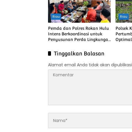
Riau
Riau
Pemda dan Polres Rokan Hulu
Polsek 
Intens Berkoordinasi untuk
Pertumb
Penyusunan Perda Lingkungan
Optimal,
dan Penanaman Pohon Guna
Pangan
Mendukung Program Green
Pangan 
Tinggalkan Balasan
Policing
Alamat email Anda tidak akan dipublikasi