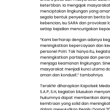
ketertiban. Ia mengajak masyarak
menciptakan lingkungan yang aman, 
segala bentuk penyebaran berita bo
kebencian, isu SARA dan provokasi l
setiap kejadian mencurigakan kepad
“Kami berharap dengan adanya kegia
meningkatkan kepercayaan dan ke
personel Polri. Tak hanya itu, kegiat
meningkatkan partisipasi dan pera
menjaga keamanan lingkungan. Sinerg
masyarakat menjadi kunci utama d
aman dan kondusif,” tambahnya.
Terakhir diharapkan Kapolsek Meda
S.A.P, S.H, kegiatan blusukan meny
hukumnya dapat memberikan damp
kemitraan yang solid dan meningkat
dalam mewujudkan Pemilu Damai 20