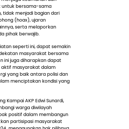
at untuk bersama-sama
tidak menjadi bagian dari
hong (hoax), ujaran
ainnya, serta melaporkan
a pihak berwajib.
tan seperti ini, dapat semakin
dekatan masyarakat bersama
an ini juga diharapkan dapat
n aktif masyarakat dalam
i yang baik antara polisi dan
alam menciptakan kondisi yang
ng Kampai AKP Edwi Sunardi,
ambangi warga diwilayah
ak positif dalam membangun
kan partisipasi masyarakat
24, menggunakan hak pilihnya