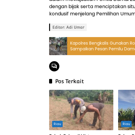
dengan bijak serta menciptakan si
kondusif menjelang Pemilihan Umum
Editor: Adi Umar
Kapolres Bengkalis Gunakan Ro
Sampaikan Pesan Pemilu Dam
Pos Terkait
Riau
Riau