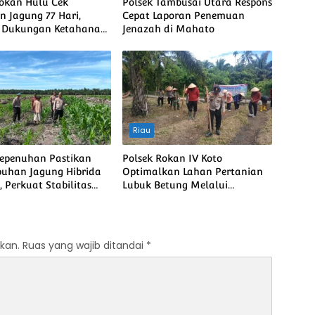
Rokan Hulu Cek
Polsek Tambusai Utara Respons
 Jagung 77 Hari,
Cepat Laporan Penemuan
t Dukungan Ketahanan
Jenazah di Mahato
Nasional
Riau
Kepenuhan Pastikan
Polsek Rokan IV Koto
uhan Jagung Hibrida
Optimalkan Lahan Pertanian
 Perkuat Stabilitas
Lubuk Betung Melalui
 Menuju Ketahanan
Penanaman Jagung, Dukung
Nasional
Swasembada Pangan Nasional
kan.
Ruas yang wajib ditandai
*