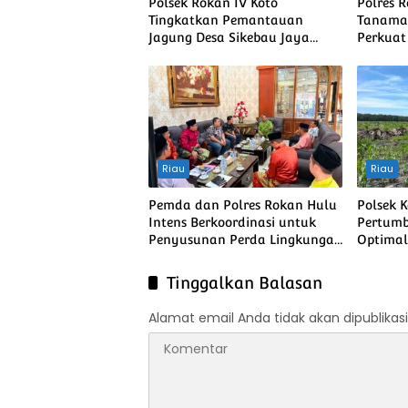
Polsek Rokan IV Koto
Polres 
Tingkatkan Pemantauan
Tanaman
Jagung Desa Sikebau Jaya
Perkua
sebagai Dukungan terhadap
Pangan 
Ketahanan Pangan Nasional
Riau
Riau
Pemda dan Polres Rokan Hulu
Polsek 
Intens Berkoordinasi untuk
Pertumb
Penyusunan Perda Lingkungan
Optimal,
dan Penanaman Pohon Guna
Pangan
Mendukung Program Green
Pangan 
Tinggalkan Balasan
Policing
Alamat email Anda tidak akan dipublikasi