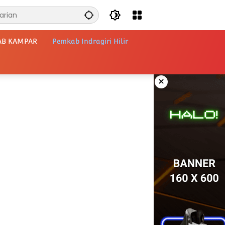
AB KAMPAR
Pemkab Indragiri Hilir
×