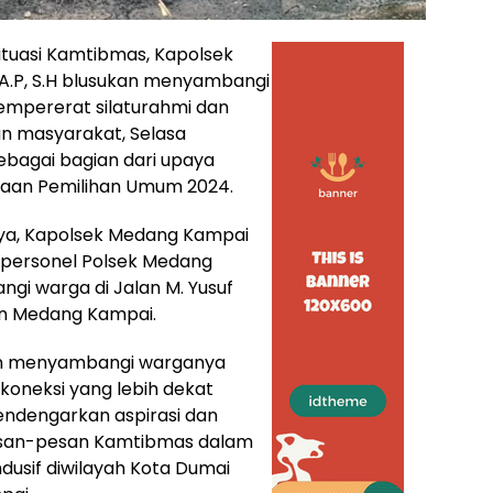
ituasi Kamtibmas, Kapolsek
.A.P, S.H blusukan menyambangi
empererat silaturahmi dan
an masyarakat, Selasa
sebagai bagian dari upaya
naan Pemilihan Umum 2024.
nnya, Kapolsek Medang Kampai
a personel Polsek Medang
gi warga di Jalan M. Yusuf
n Medang Kampai.
kan menyambangi warganya
oneksi yang lebih dekat
endengarkan aspirasi dan
san-pesan Kamtibmas dalam
dusif diwilayah Kota Dumai