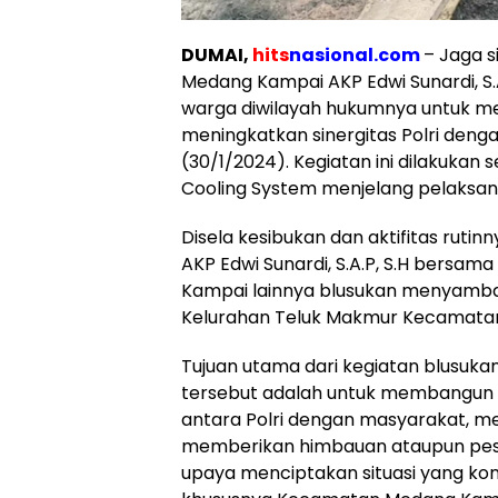
DUMAI,
hits
nasional.com
– Jaga s
Medang Kampai AKP Edwi Sunardi, S
warga diwilayah hukumnya untuk m
meningkatkan sinergitas Polri deng
(30/1/2024). Kegiatan ini dilakukan 
Cooling System menjelang pelaksa
Disela kesibukan dan aktifitas ruti
AKP Edwi Sunardi, S.A.P, S.H bersam
Kampai lainnya blusukan menyamban
Kelurahan Teluk Makmur Kecamata
Tujuan utama dari kegiatan blusu
tersebut adalah untuk membangun k
antara Polri dengan masyarakat, m
memberikan himbauan ataupun pe
upaya menciptakan situasi yang kon