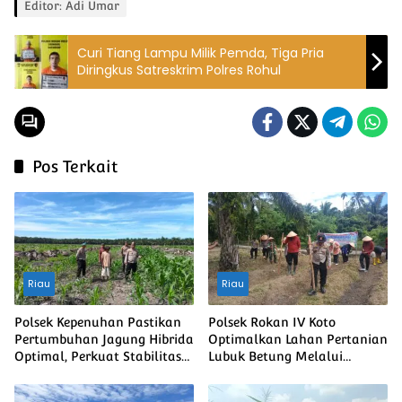
Editor: Adi Umar
Curi Tiang Lampu Milik Pemda, Tiga Pria
Diringkus Satreskrim Polres Rohul
Pos Terkait
Riau
Riau
Polsek Kepenuhan Pastikan
Polsek Rokan IV Koto
Pertumbuhan Jagung Hibrida
Optimalkan Lahan Pertanian
Optimal, Perkuat Stabilitas
Lubuk Betung Melalui
Pangan Menuju Ketahanan
Penanaman Jagung, Dukung
Pangan Nasional
Swasembada Pangan