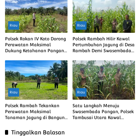
Nasional
Riau
Riau
Polsek Rokan IV Koto Dorong
Polsek Rambah Hilir Kawal
Perawatan Maksimal
Pertumbuhan Jagung di Desa
Dukung Ketahanan Pangan
Rambah Demi Swasembada
Nasional Desa Lubuk
Pangan Nasional
bendahara
Riau
Riau
Polsek Rambah Tekankan
Satu Langkah Menuju
Perawatan Maksimal
Swasembada Pangan, Polsek
Tanaman Jagung di Bangun
Tambusai Utara Kawal
Purba Guna Memperkuat
Jagung Mahato Sakti Meski
Ketahanan Pangan Nasional
Diuji Curah Hujan
Tinggalkan Balasan