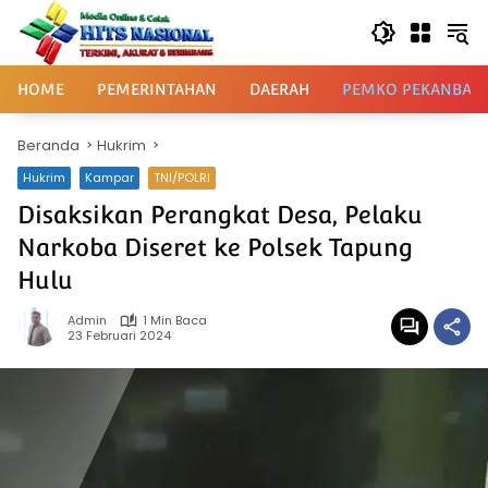
Langsung
ke
konten
HOME
PEMERINTAHAN
DAERAH
PEMKO PEKANBAR
Beranda
Hukrim
Hukrim
Kampar
TNI/POLRI
Disaksikan Perangkat Desa, Pelaku
Narkoba Diseret ke Polsek Tapung
Hulu
Admin
1 Min Baca
23 Februari 2024