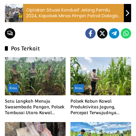
Ciptakan Situasi Kondusif Jelang Pemilu
2024, Kapolsek Minas Pimpin Patroli Dialogis
di Pasar Minas
Pos Terkait
Riau
Riau
Satu Langkah Menuju
Polsek Kabun Kawal
Swasembada Pangan, Polsek
Produktivitas Jagung,
Tambusai Utara Kawal
Percepat Terwujudnya
Jagung Mahato Sakti Meski
Swasembada Pangan
Diuji Curah Hujan
Nasional