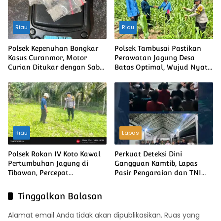
Riau
Riau
Polsek Kepenuhan Bongkar
Polsek Tambusai Pastikan
Kasus Curanmor, Motor
Perawatan Jagung Desa
Curian Ditukar dengan Sabu
Batas Optimal, Wujud Nyata
2,35 Gram
Ketahanan Pangan Nasional
Riau
Lapas
Polsek Rokan IV Koto Kawal
Perkuat Deteksi Dini
Pertumbuhan Jagung di
Gangguan Kamtib, Lapas
Tibawan, Percepat
Pasir Pengaraian dan TNI
Terwujudnya Swasembada
Gelar Razia Gabungan,
Pangan Nasional
Seluruh Hasil Tes Urine
Tinggalkan Balasan
Negatif
Alamat email Anda tidak akan dipublikasikan.
Ruas yang