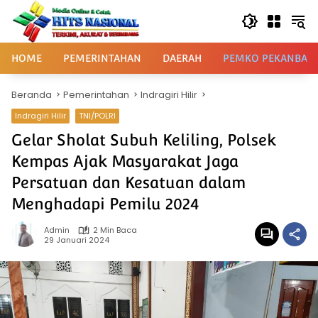
Langsung
ke
konten
HOME
PEMERINTAHAN
DAERAH
PEMKO PEKANBAR
Beranda
Pemerintahan
Indragiri Hilir
Indragiri Hilir
TNI/POLRI
Gelar Sholat Subuh Keliling, Polsek
Kempas Ajak Masyarakat Jaga
Persatuan dan Kesatuan dalam
Menghadapi Pemilu 2024
Admin
2 Min Baca
29 Januari 2024