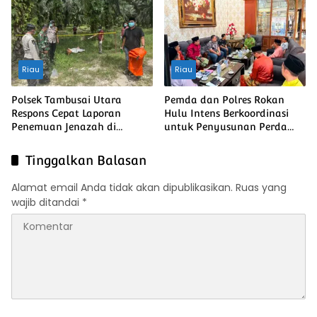
Ketahanan Pangan
Nasional
Riau
Riau
Polsek Tambusai Utara
Pemda dan Polres Rokan
Respons Cepat Laporan
Hulu Intens Berkoordinasi
Penemuan Jenazah di
untuk Penyusunan Perda
Mahato
Lingkungan dan Penanaman
Pohon Guna Mendukung
Tinggalkan Balasan
Program Green Policing
Alamat email Anda tidak akan dipublikasikan.
Ruas yang
wajib ditandai
*