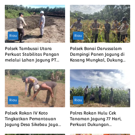
Riau
Riau
Polsek Tambusai Utara
Polsek Bonai Darussalam
Perkuat Stabilitas Pangan
Dampingi Panen Jagung di
melalui Lahan Jagung PT
Kasang Mungkal, Dukung
Naga Mas, Dukung
Swasembada Pangan
Ketahanan Pangan Nasional
Nasional
Riau
Riau
Polsek Rokan IV Koto
Polres Rokan Hulu Cek
Tingkatkan Pemantauan
Tanaman Jagung 77 Hari,
Jagung Desa Sikebau Jaya
Perkuat Dukungan
sebagai Dukungan terhadap
Ketahanan Pangan Nasional