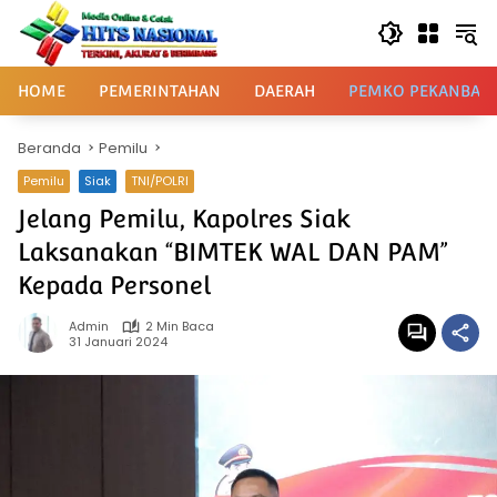
Langsung
ke
konten
HOME
PEMERINTAHAN
DAERAH
PEMKO PEKANBAR
Beranda
Pemilu
Pemilu
Siak
TNI/POLRI
Jelang Pemilu, Kapolres Siak
Laksanakan “BIMTEK WAL DAN PAM”
Kepada Personel
Admin
2 Min Baca
31 Januari 2024